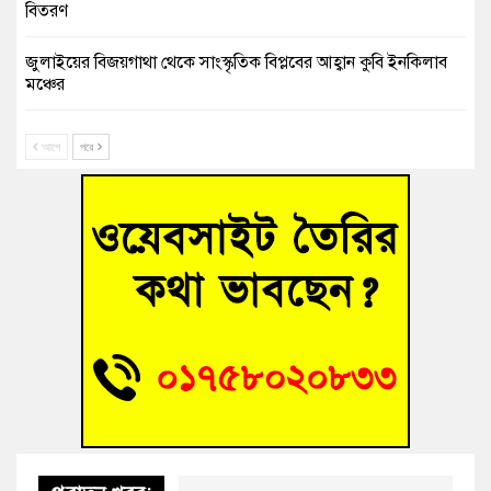
বিতরণ
জুলাইয়ের বিজয়গাথা থেকে সাংস্কৃতিক বিপ্লবের আহ্বান কুবি ইনকিলাব
মঞ্চের
দেবিদ্বারে ভাড়াটিয়ার হাতে গৃহকত্রী খুন, ৯ টুকরো লাশ উদ্ধার
আগে
পরে
শতাব্দী পেরিয়েও নীরব ‘নটীর মসজিদ’ যে মসজিদে কখনো আজান
হয়নি, পড়া হয়নি নামাজ
৫ মিনিটের পথ পাড়ি দিতে ২ ঘণ্টা! কুমিল্লার আমতলীতে খানাখন্দে
নিত্যদিনের যানজট
সাবেক তিন সভাপতির স্মরণ সভা করলো কুমিল্লা প্রেসক্লাব