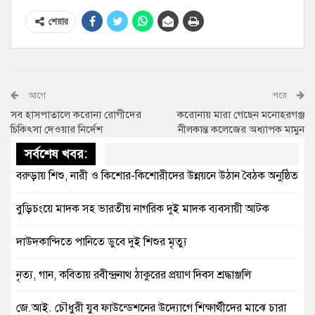
শেয়ার
আগে
পরে
সব হাসপাতালে করোনা রোগীদের
করোনায় মারা গেছেন মনোহরগঞ্জ
চিকিৎসা দেওয়ার নির্দেশ
নীলকান্ত কলেজের অধ্যাপক মামুন
সর্বশেষ খবর:
বরুড়ায় শিশু, নারী ও কিশোর-কিশোরীদের উন্নয়নে উঠান বৈঠক অনুষ্ঠিত
বুড়িচংয়ে মাদক সহ ভারতীয় নাগরিক দুই মাদক ব্যবসায়ী আটক
দাউদকান্দিতে পানিতে ডুবে দুই শিশুর মৃত্যু
নৃত্য, গান, কবিতায় রবীন্দ্রনাথ ঠাকুরের প্রয়াণ দিবস শ্রদ্ধাঞ্জলি
জে.আই. চৌধুরী যুব ফাউন্ডেশনের উদ্যোগে শিক্ষার্থীদের মাঝে চারা