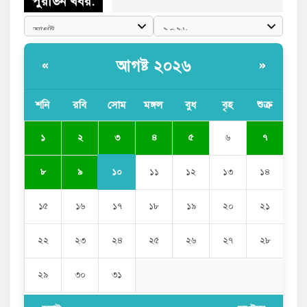
পুরাতন খবর:
আগষ্ট ২০২৬
«
»
শনি
রবি
সোম
মঙ্গল
বুধ
বৃহ
শুক্র
৩
১
২
৪
৫
৬
৭
১০
৮
৯
১১
১২
১৩
১৪
১৫
১৬
১৭
১৮
১৯
২০
২১
২২
২৩
২৪
২৫
২৬
২৭
২৮
২৯
৩০
৩১