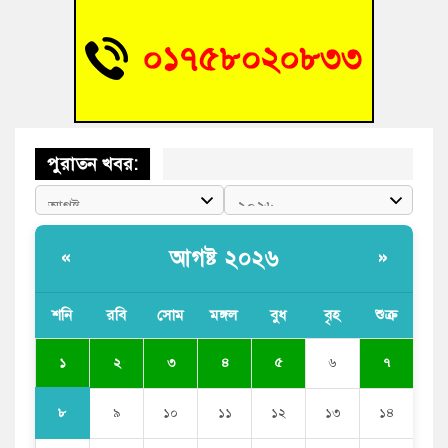
আহত শিক্ষার্থীদের দেখতে গিয়ে মেডিকেলের ক্যান্টিনে অবরুদ্ধ জবি
শিক্ষক
পুরাতন খবর:
আগষ্ট ২০২৬
«
»
শনি
রবি
সোম
মঙ্গল
বুধ
বৃহ
শুক্র
১
২
৩
৪
৫
৬
৭
৮
৯
১০
১১
১২
১৩
১৪