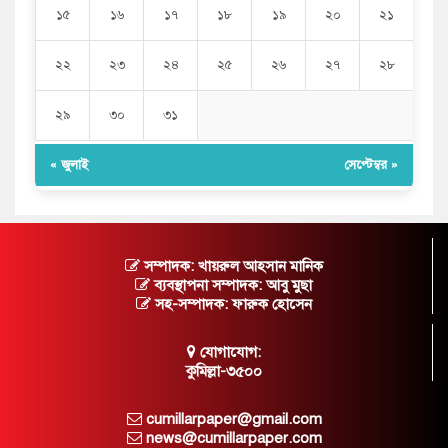
১৫
১৬
১৭
১৮
১৯
২০
২১
২২
২৩
২৪
২৫
২৬
২৭
২৮
২৯
৩০
৩১
« জুলাই
সেপ্টেম্বর »
সম্পাদক: খায়রুল আহসান মানিক
ব্যবস্থাপনা সম্পাদক: আবু মুছা
সহ-সম্পাদক: ফারুক হোসেন
যোগাযোগ:
কুমিল্লা-৩৫০০
cumillarpaper@gmail.com
news@cumillarpaper.com