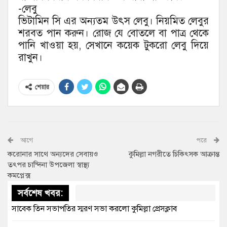
-লেবু
ভিটামিন সি এর অন্যতম উৎস লেবু। নিয়মিত লেবুর
শরবত পান করুন। রোজ যে বোতলে বা পাত্র থেকে
পানি খাওয়া হয়, সেখানে কয়েক টুকরো লেবু দিয়ে
রাখুন।
শেয়ার
আগে
পরে
করোনার সাথে অন্যদের সেবায়ও
কুমিল্লা নগরীতে চিকিৎসক আক্রান্ত
তৎপর চান্দিনা উপজেলা স্বাস্থ্য
কমপ্লেক্স
সর্বশেষ খবর:
সাবেক তিন সভাপতির স্মরণ সভা করলো কুমিল্লা প্রেসক্লাব