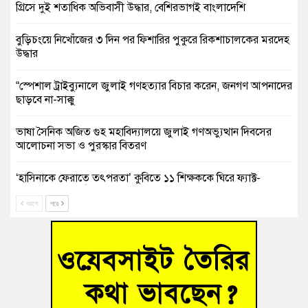
গ্রিসে দুই শতাধিক অভিবাসী উদ্ধার, বেশিরভাগই বাংলাদেশি
বুড়িচংয়ে নিখোঁজের ৩ দিন পর ফিশারির পুকুরে রিকশাচালকের মরদেহ
উদ্ধার
“স্পেশাল ট্রাইব্যুনালে জুলাই গণহত্যার বিচার করেন, জনগণ আপনাদের
ছাড়বে না-সাক্কু
ভাষা সৈনিক অজিত গুহ মহাবিদ্যালয়ে জুলাই গণঅভ্যুত্থান দিবসের
আলোচনা সভা ও পুরস্কার বিতরণ
‘হাসিনাকে ফেরাতে তৎপরতা’ কুবিতে ১১ শিক্ষককে ঘিরে ফ্যাক্ট-
ফাইন্ডিং কমিটি গঠন
আগে
পরে
বাঁশের খুঁটিতে ভর করে টিকে আছে সেতু
জুলাই গণঅভ্যুত্থান দিবসে কুমিল্লায় শ্রদ্ধা, র‍্যালি ও সংবর্ধনা
তনু হত্যা মামলায় গ্রেফতার সাবেক সেনা সদস্য হাফিজুর রহমান
হাইকোর্টের জামিনে মুক্ত