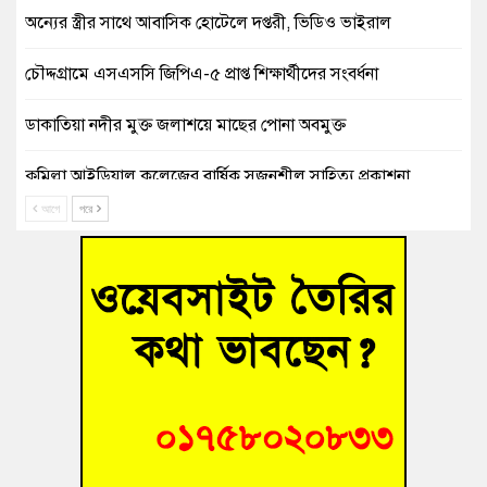
অন্যের স্ত্রীর সাথে আবাসিক হোটেলে দপ্তরী, ভিডিও ভাইরাল
চৌদ্দগ্রামে এসএসসি জিপিএ-৫ প্রাপ্ত শিক্ষার্থীদের সংবর্ধনা
ডাকাতিয়া নদীর মুক্ত জলাশয়ে মাছের পোনা অবমুক্ত
কুমিল্লা আইডিয়াল কলেজের বার্ষিক সৃজনশীল সাহিত্য প্রকাশনা
উৎসাহের মোড়ক উম্মোচন
আগে
পরে
বরুড়ায় শিশু, নারী ও কিশোর-কিশোরীদের উন্নয়নে উঠান বৈঠক অনুষ্ঠিত
বুড়িচংয়ে মাদক সহ ভারতীয় নাগরিক দুই মাদক ব্যবসায়ী আটক
দাউদকান্দিতে পানিতে ডুবে দুই শিশুর মৃত্যু