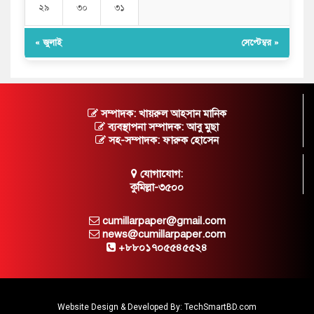
২৯
৩০
৩১
« জুলাই
সেপ্টেম্বর »
সম্পাদক: খায়রুল আহসান মানিক
ব্যবস্থাপনা সম্পাদক: আবু মুছা
সহ-সম্পাদক: ফারুক হোসেন
যোগাযোগ:
কুমিল্লা-৩৫০০
cumillarpaper@gmail.com
news@cumillarpaper.com
+৮৮০১৭০৫৫৪৫৫২৪
Website Design & Developed By:
TechSmartBD.com