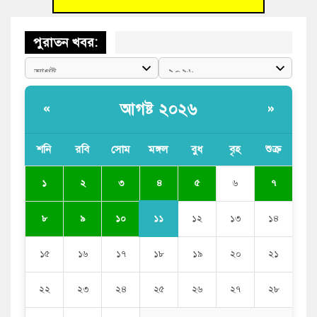
পুরাতন খবর:
আগষ্ট ২০২৬
«
»
শনি
রবি
সোম
মঙ্গল
বুধ
বৃহ
শুক্র
৪
১
২
৩
৫
৬
৭
১১
৮
৯
১০
১২
১৩
১৪
১৫
১৬
১৭
১৮
১৯
২০
২১
২২
২৩
২৪
২৫
২৬
২৭
২৮