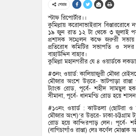
শেয়ার
স্টাফ রিপোর্টার।।
কুমিল্লায় করোনাভাইরাস বিস্তাররোধ
১৯ জুন রাত ১২ টা থেকে ৩ জুলাই পর্য
প্রশাসক সম্মেলন কক্ষে জরুরী সভা
প্রতিরোধ কমিটির সভাপতি ও সদর 
বাহাউদ্দিন বাহার।
কুমিল্লা মহানগরীর যে ৪ ওয়ার্ডকে লক
#৩নং ওয়ার্ড: কালিয়াজুরী মৌজা রেই
মৌজার অংশে উত্তরে- ভাটপাড়া রাস্তা 
ট্যাংক রোড, পূর্বে- শহীদ সামছুল 
সীমানা, পূর্বে- ধানমন্ডি রোড হয়ে শ
#১০নং ওয়ার্ড : ঝাউতলা (ছোটরা ও ক
মৌজার অংশ)’র উত্তরে- ঢাকা-চট্টগ্রাম
রোড হয়ে কান্দিরপাড় লেন। পূর্বে-
(বাগিচাগাঁও রাস্তা) লেঃ কর্ণেল মোস্তা