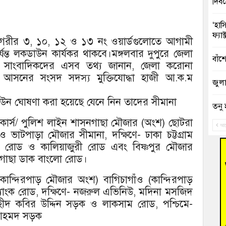
দিব
‘হাস
ফ্যা
ে নগরীর ৩, ১০, ১২ ও ১৩ নং ওয়ার্ডগুলোতে আগামী
ন্ত লকডাউন কার্যকর থাকবে।মঙ্গলবার দুপুরে জেলা
বাঁশ
য় সাংবাদিকদের এসব তথ্য জানান, জেলা করোনা
আসনের সংসদ সদস্য মুক্তিযোদ্ধা হাজী আ.ক.ম
জুলাই
ডাউন ঘোষণা করা হয়েছে যেনে নিন তাদের সীমানা
তনু 
রহমা
সকোর্স/ পুলিশ লাইন শাসনগাছা মৌজার (অংশ) ছোটরা
আগ
ও ভাটপাড়া মৌজার সীমানা, দক্ষিণে- ঢাকা চট্টগ্রাম
আহত 
হক রোড ও কালিয়াজুরী রোড এবং বিষ্ণপুর মৌজার
অবরু
াসনগাছা ডাক বাংলো রোড।
হোম
ান্দিরপাড় মৌজার অংশ) বাগিচাগাঁও (কান্দিরপাড়
অভি
 ট্যাংক রোড, দক্ষিণে- নজরুল এভিনিউ, মদিনা মসজিদ
 শহীদ কবির উদ্দিন সড়ক ও লাকসাম রোড, পশ্চিমে-
বুড়ি
ক আহমদ সড়ক
উদ্য