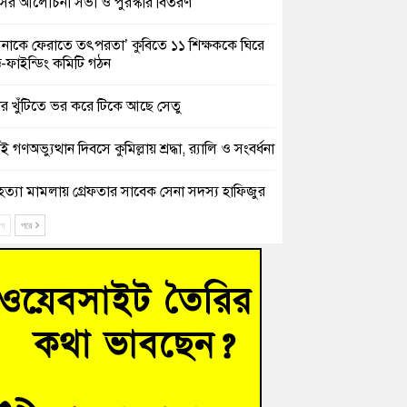
সের আলোচনা সভা ও পুরস্কার বিতরণ
িনাকে ফেরাতে তৎপরতা’ কুবিতে ১১ শিক্ষককে ঘিরে
ক্ট-ফাইন্ডিং কমিটি গঠন
ের খুঁটিতে ভর করে টিকে আছে সেতু
 গণঅভ্যুত্থান দিবসে কুমিল্লায় শ্রদ্ধা, র‍্যালি ও সংবর্ধনা
হত্যা মামলায় গ্রেফতার সাবেক সেনা সদস্য হাফিজুর
ন হাইকোর্টের জামিনে মুক্ত
ে
পরে
শিক্ষার্থীদের দেখতে গিয়ে মেডিকেলের ক্যান্টিনে
দ্ধ জবি শিক্ষক
নায় বিধবা নারীর জমি দখল ও জীবননাশের হুমকির
যোগ
চংয়ে অতিথি পাখির আবাসস্থল সংরক্ষণে প্রশাসনের
োগ; ৯ সদস্যের কমিটি গঠন