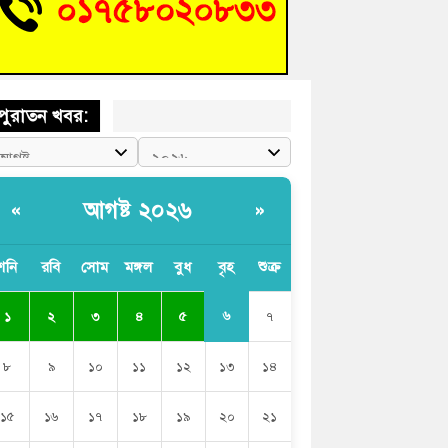
চংয়ে জুলাই গণঅভ্যুত্থান দিবস উদযাপন উপলক্ষে
তুতিমূলক সভা অনুষ্ঠিত
পুরাতন খবর:
আগষ্ট ২০২৬
«
»
শনি
রবি
সোম
মঙ্গল
বুধ
বৃহ
শুক্র
৬
১
২
৩
৪
৫
৭
৮
৯
১০
১১
১২
১৩
১৪
১৫
১৬
১৭
১৮
১৯
২০
২১