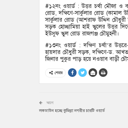
#১২নং ওয়ার্ড : উত্তর চর্থা মৌজা ও ব
রোড, দক্ষিণে-সার্কুলার রোড (কামাল উদ্
সার্কুলার রোড (আশরাফ উদ্দিন চৌধুরী 
সড়ক হোচ্ছামিয়া হাই স্কুলের উত্তর দি
ইউসুফ স্কুল রোড রাজগঞ্জ চৌমুহনী।
#১৩নং ওয়ার্ড : দক্ষিণ চর্থা’র উত্ত
হায়দার চৌধুরী সড়ক, দক্ষিণে-ড. আখ
জিনার পুকুর পাড় হয়ে নওয়াব বাড়ী চৌ
শেয়ার
আগে
লকডাউন হচ্ছে কুমিল্লা নগরীর চারটি ওয়ার্ড