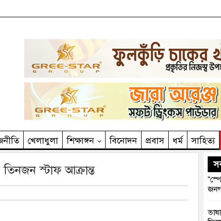
জনীতি
খেলাধুলা
শিক্ষাঙ্গন
বিনোদন
প্রবাস
ধর্ম
সাহিত‌্য
সর
র তিনজন স্টাফ আক্রান্ত
“স্প
জনগ
ভাষা