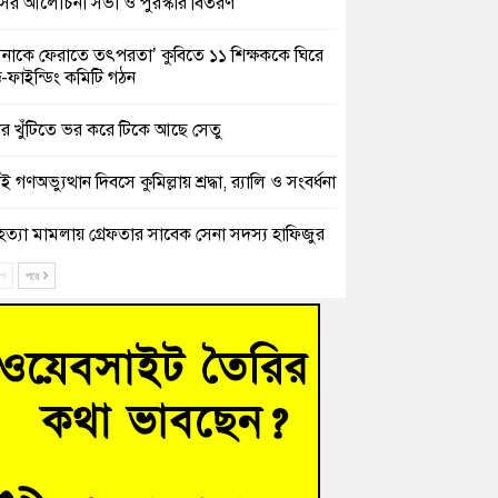
সের আলোচনা সভা ও পুরস্কার বিতরণ
িনাকে ফেরাতে তৎপরতা’ কুবিতে ১১ শিক্ষককে ঘিরে
ক্ট-ফাইন্ডিং কমিটি গঠন
ের খুঁটিতে ভর করে টিকে আছে সেতু
 গণঅভ্যুত্থান দিবসে কুমিল্লায় শ্রদ্ধা, র‍্যালি ও সংবর্ধনা
হত্যা মামলায় গ্রেফতার সাবেক সেনা সদস্য হাফিজুর
ন হাইকোর্টের জামিনে মুক্ত
ে
পরে
শিক্ষার্থীদের দেখতে গিয়ে মেডিকেলের ক্যান্টিনে
দ্ধ জবি শিক্ষক
নায় বিধবা নারীর জমি দখল ও জীবননাশের হুমকির
যোগ
চংয়ে অতিথি পাখির আবাসস্থল সংরক্ষণে প্রশাসনের
োগ; ৯ সদস্যের কমিটি গঠন