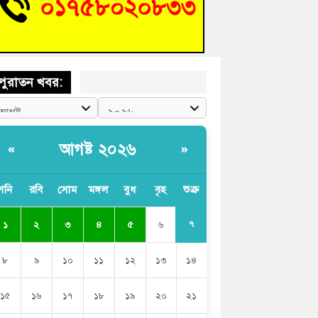
চংয়ে জুলাই গণঅভ্যুত্থান দিবস উদযাপন উপলক্ষে
তুতিমূলক সভা অনুষ্ঠিত
পুরাতন খবর:
আগষ্ট ২০২৬
«
»
শনি
রবি
সোম
মঙ্গল
বুধ
বৃহ
শুক্র
৭
১
২
৩
৪
৫
৬
৮
৯
১০
১১
১২
১৩
১৪
১৫
১৬
১৭
১৮
১৯
২০
২১