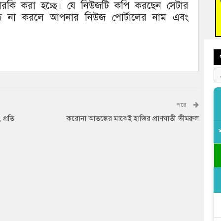
দারকি করা হচ্ছে। যে নিউজটি কপি করছেন সেটার
আহত 
অবরু
বন্ধ না করলে আপনার নিউজ পোর্টালের নাম এবং
পরে
প্রতি
করোনা আতঙ্কের মাঝেই হাজির প্রাণঘাতী ভীমরুল