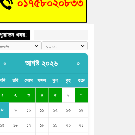
শিক্ষার্থীদের দেখতে গিয়ে মেডিকেলের ক্যান্টিনে
দ্ধ জবি শিক্ষক
পুরাতন খবর:
আগষ্ট ২০২৬
«
»
শনি
রবি
সোম
মঙ্গল
বুধ
বৃহ
শুক্র
১
২
৩
৪
৫
৬
৭
৮
৯
১০
১১
১২
১৩
১৪
১৫
১৬
১৭
১৮
১৯
২০
২১