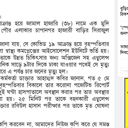
বুড়ি
রিক
।
 আক্রান্ত হয়ে জামাল হাজারি (৩৮) নামে এক মুদি
“স্প
্বার পৌর এলাকার চাপানগর হাজারী বাড়ির সিরাজুল
জনগ
ত্রে জানা যায়, সে কোভিড ১৯ আক্রান্ত হয়ে বৃহস্পতিবার
ভাষা
লা স্বাস্থ্য কমপ্লেক্সের আইসোলেশন ইউনিটে ভর্তি হয়।
দিব
কে উন্নত চিকিৎসার জন্য অক্সিজেন সহ এম্বুলেন্স
নিক সাড়ে ৯টার দিকে ঢাকা যাওয়ার পথেই সে মৃত্যু
‘হাস
রে এ পর্যন্ত চার জনের মৃত্যু হল।
ফ্যা
আগ
া কর্মকর্তা ডাক্তার আহাম্মদ কবির জানান, গত ৫ মে
 বৃহস্পতিবার বিকালে তার করোনা পজেটিভ রিপোর্ট
বাঁশ
দুই ঘন্টা হাসপাতালে অবস্থান করার পর তার অবস্থার
া হয়। ২৫ মিনিট পর তাকে বহনকারী এম্বুলেন্স
জুলাই
ক্তার রবিউল হাসান পরীক্ষার পর তাকে মৃত ঘোষনা
তনু 
রহমা
জ কপি করবেন না, আমাদের নিউজ কপি করে যে সমস্ত