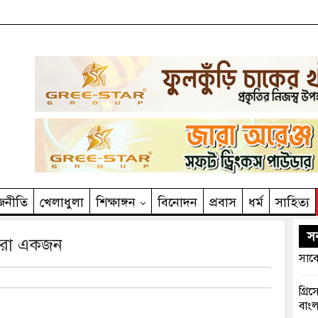
জনীতি
খেলাধুলা
শিক্ষাঙ্গন
বিনোদন
প্রবাস
ধর্ম
সাহিত‌্য
সর
 আরো একজন
সাবে
গ্রি
বাংল