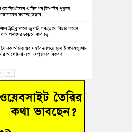
চংয়ে নিখোঁজের ৩ দিন পর ফিশারির পুকুরে
শাচালকের মরদেহ উদ্ধার
েশাল ট্রাইব্যুনালে জুলাই গণহত্যার বিচার করেন,
ণ আপনাদের ছাড়বে না-সাক্কু
 সৈনিক অজিত গুহ মহাবিদ্যালয়ে জুলাই গণঅভ্যুত্থান
সের আলোচনা সভা ও পুরস্কার বিতরণ
িনাকে ফেরাতে তৎপরতা’ কুবিতে ১১ শিক্ষককে ঘিরে
ক্ট-ফাইন্ডিং কমিটি গঠন
ে
পরে
ের খুঁটিতে ভর করে টিকে আছে সেতু
 গণঅভ্যুত্থান দিবসে কুমিল্লায় শ্রদ্ধা, র‍্যালি ও সংবর্ধনা
হত্যা মামলায় গ্রেফতার সাবেক সেনা সদস্য হাফিজুর
ন হাইকোর্টের জামিনে মুক্ত