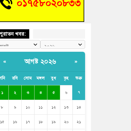
চংয়ে জুলাই গণঅভ্যুত্থান দিবস উদযাপন উপলক্ষে
তুতিমূলক সভা অনুষ্ঠিত
পুরাতন খবর:
আগষ্ট ২০২৬
«
»
শনি
রবি
সোম
মঙ্গল
বুধ
বৃহ
শুক্র
৭
১
২
৩
৪
৫
৬
৮
৯
১০
১১
১২
১৩
১৪
১৫
১৬
১৭
১৮
১৯
২০
২১