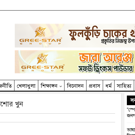
জনীতি
খেলাধুলা
শিক্ষাঙ্গন
বিনোদন
প্রবাস
ধর্ম
সাহিত‌্য
সর
িশোর খুন
“স্প
জনগ
ভাষা