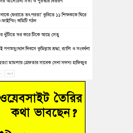
সের আলোচনা সভা ও পুরস্কার বিতরণ
িনাকে ফেরাতে তৎপরতা’ কুবিতে ১১ শিক্ষককে ঘিরে
ক্ট-ফাইন্ডিং কমিটি গঠন
ের খুঁটিতে ভর করে টিকে আছে সেতু
 গণঅভ্যুত্থান দিবসে কুমিল্লায় শ্রদ্ধা, র‍্যালি ও সংবর্ধনা
হত্যা মামলায় গ্রেফতার সাবেক সেনা সদস্য হাফিজুর
ন হাইকোর্টের জামিনে মুক্ত
ে
পরে
শিক্ষার্থীদের দেখতে গিয়ে মেডিকেলের ক্যান্টিনে
দ্ধ জবি শিক্ষক
নায় বিধবা নারীর জমি দখল ও জীবননাশের হুমকির
যোগ
চংয়ে অতিথি পাখির আবাসস্থল সংরক্ষণে প্রশাসনের
োগ; ৯ সদস্যের কমিটি গঠন