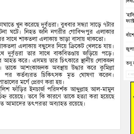
দিব
‘হাস
ফ্যা
াতে খুন করেছে দুর্বৃত্তরা। বুধবার সন্ধ্যা সাড়ে ৭টার
না ঘটে। নিহত জনি নগরীর গোবিন্দপুর এলাকার
বাঁশ
রের সাথে শাকতলা এলাকায় ভাড়া বাসায় থাকতো।
াকতলা এলাকায় বন্ধুদের নিয়ে ক্রিকেট খেলতে যায়।
জুলাই
ে দুর্বৃত্তরা তার সাথে বাকবিতণ্ডায় জড়িয়ে পড়ে।
ুতর আহত করে। এসময় তার চিৎকারে স্থানীয় লোকজন
তনু 
তাকে আশংকাজনক অবস্থায় উদ্ধার করে কুমিল্লা
রহমা
 পর কর্তব্যরত চিকিৎসক মৃত ঘোষণা করেন।
আগ
াতালের মর্গে প্রেরণ করা হয়।
আহত 
লিশ ফাঁড়ির ইনচার্জ পরিদর্শক আব্দুল্লাহ আল-মামুন
অবরু
িহ্ন রয়েছে। তবে কি কারণে তাকে হত্যা করা হয়েছে
করতে আমাদের তৎপরতা অব্যাহত রয়েছে।
হোম
অভি
বুড়ি
উদ্য