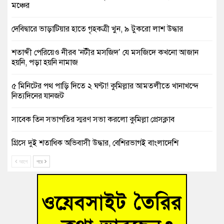
মঞ্চের
দেবিদ্বারে ভাড়াটিয়ার হাতে গৃহকত্রী খুন, ৯ টুকরো লাশ উদ্ধার
শতাব্দী পেরিয়েও নীরব ‘নটীর মসজিদ’ যে মসজিদে কখনো আজান
হয়নি, পড়া হয়নি নামাজ
৫ মিনিটের পথ পাড়ি দিতে ২ ঘণ্টা! কুমিল্লার আমতলীতে খানাখন্দে
নিত্যদিনের যানজট
সাবেক তিন সভাপতির স্মরণ সভা করলো কুমিল্লা প্রেসক্লাব
গ্রিসে দুই শতাধিক অভিবাসী উদ্ধার, বেশিরভাগই বাংলাদেশি
আগে
পরে
বুড়িচংয়ে নিখোঁজের ৩ দিন পর ফিশারির পুকুরে রিকশাচালকের মরদেহ
উদ্ধার
“স্পেশাল ট্রাইব্যুনালে জুলাই গণহত্যার বিচার করেন, জনগণ আপনাদের
ছাড়বে না-সাক্কু