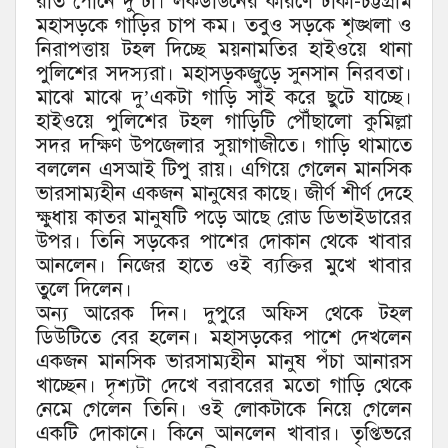
রাত পৌনে দু’টা। লকডাউনের কারণে ঢাকা-চট্টগ্রাম
মহাসড়কে গাড়ির চাপ কম। তবুও সড়কে শৃঙ্খলা ও
নিরাপত্তায় টহল দিচ্ছে ময়নামতির হাইওয়ে থানা
পুলিশের সদস্যরা। মহাসড়কজুড়ে সুনসান নিরবতা।
মাঝে মাঝে দু’একটা গাড়ি সাঁই করে ছুটে যাচ্ছে।
হাইওয়ে পুলিশের টহল গাড়িটি পৌঁছালো কুমিল্লা
সদর দক্ষিণ উপজেলার সুয়াগাজীতে। গাড়ি থামাতে
বললেন এসআই টিপু রায়। এগিয়ে গেলেন মানসিক
ভারসাম্যহীন একজন মানুষের কাছে। জীর্ণ শীর্ণ দেহে
ক্ষুধায় কাতর মানুষটি পড়ে আছে রোড ডিভাইডারের
উপর। তিনি সড়কের পাশের দোকান থেকে খাবার
আনলেন। নিজের হাতে ওই ব্যক্তির মুখে খাবার
তুলে দিলেন।
অন্য আরেক দিন। দুপুরে অফিস থেকে টহল
ডিউটিতে বের হলেন। মহাসড়কের পাশে দেখলেন
একজন মানসিক ভারসাম্যহীন মানুষ পঁচা আনারস
খাচ্ছেন। দৃশ্যটা দেখে বরাবরের মতো গাড়ি থেকে
নেমে গেলেন তিনি। ওই লোকটাকে নিয়ে গেলেন
একটি দোকানে। কিনে আনলেন খাবার। তৃপ্তিভরে