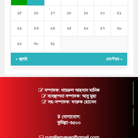
১৫
১৬
১৭
১৮
১৯
২০
২১
২২
২৩
২৪
২৫
২৬
২৭
২৮
২৯
৩০
৩১
« জুলাই
সেপ্টেম্বর »
সম্পাদক: খায়রুল আহসান মানিক
ব্যবস্থাপনা সম্পাদক: আবু মুছা
সহ-সম্পাদক: ফারুক হোসেন
যোগাযোগ:
কুমিল্লা-৩৫০০
cumillarpaper@gmail.com