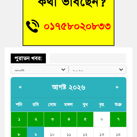
ভাষা সৈনিক অজিত গুহ মহাবিদ্যালয়ে জুলাই গণঅভ্যুত্থান দিবসের
আলোচনা সভা ও পুরস্কার বিতরণ
‘হাসিনাকে ফেরাতে তৎপরতা’ কুবিতে ১১ শিক্ষককে ঘিরে ফ্যাক্ট-
ফাইন্ডিং কমিটি গঠন
পুরাতন খবর:
আগষ্ট ২০২৬
«
»
শনি
রবি
সোম
মঙ্গল
বুধ
বৃহ
শুক্র
২
১
৩
৪
৫
৬
৭
৯
৮
১০
১১
১২
১৩
১৪