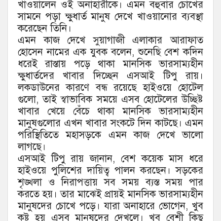
খাওয়ালেন ওই অনাহারীকে। এমন বহুবার চোখের
সামনে পড়া ক্ষুধার্ত মানুষ দেখে খাওয়ানোর ব্যবস্থা
করেছেন তিনি।
এমন কাজ দেখে সুয়াগাজী এলাকার আরাফাত
হোসেন নামের এক যুবক বলেন, শুনেছি বেশ কদিন
ধরেই রাস্তায় পড়ে থাকা মানসিক ভারসাম্যহীন
ক্ষুধার্তদের খাবার দিচ্ছেন এসআই টিপু রায়।
লকডাউনের কারণে বন্ধ রয়েছে হাইওয়ে হোটেল
গুলো, তাই স্বাভাবিক সময়ে এসব হোটেলের উচ্ছিষ্ট
খাবার খেয়ে বেঁচে থাকা মানসিক ভারসাম্যহীন
মানুষগুলোর এখন খাবার সংকটে দিন কাটছে। এমন
পরিস্থিতিতে মহাসড়কে এমন কাজ দেখে ভালো
লাগছে।
এসআই টিপু রায় জানান, বেশ কয়েক মাস ধরে
হাইওয়ে পুলিশের দায়িত্ব পালন করছেন। সড়কের
শৃঙ্খলা ও নিরাপত্তায় সব সময় ব্যস্ত সময় পার
করতে হয়। তার মাঝেই প্রায়ই মানসিক ভারসাম্যহীন
মানুষদের চোখে পড়ে। যারা অনাহারে ভোগেন, খুব
কষ্ট হয় এসব মানুষদের দেখলে। খুব বেশী কিছু