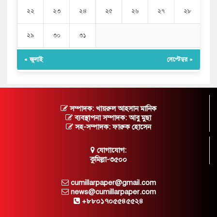
২২
২৩
২৪
২৫
২৬
২৭
২৮
২৯
৩০
৩১
« জুলাই
সেপ্টেম্বর »
সম্পাদক: খায়রুল আহসান মানিক
ব্যবস্থাপনা সম্পাদক: আবু মুছা
সহ-সম্পাদক: ফারুক হোসেন
যোগাযোগ:
কুমিল্লা-৩৫০০
cumillarpaper@gmail.com
news@cumillarpaper.com
+৮৮০১৭০৫৫৪৫৫২৪