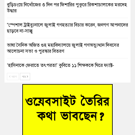
বুড়িচংয়ে নিখোঁজের ৩ দিন পর ফিশারির পুকুরে রিকশাচালকের মরদেহ
উদ্ধার
“স্পেশাল ট্রাইব্যুনালে জুলাই গণহত্যার বিচার করেন, জনগণ আপনাদের
ছাড়বে না-সাক্কু
ভাষা সৈনিক অজিত গুহ মহাবিদ্যালয়ে জুলাই গণঅভ্যুত্থান দিবসের
আলোচনা সভা ও পুরস্কার বিতরণ
‘হাসিনাকে ফেরাতে তৎপরতা’ কুবিতে ১১ শিক্ষককে ঘিরে ফ্যাক্ট-
ফাইন্ডিং কমিটি গঠন
আগে
পরে
বাঁশের খুঁটিতে ভর করে টিকে আছে সেতু
জুলাই গণঅভ্যুত্থান দিবসে কুমিল্লায় শ্রদ্ধা, র‍্যালি ও সংবর্ধনা
তনু হত্যা মামলায় গ্রেফতার সাবেক সেনা সদস্য হাফিজুর রহমান
হাইকোর্টের জামিনে মুক্ত
আহত শিক্ষার্থীদের দেখতে গিয়ে মেডিকেলের ক্যান্টিনে অবরুদ্ধ জবি