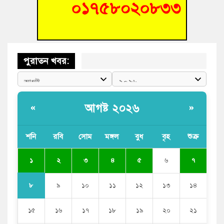
শিক্ষক
পুরাতন খবর:
আগষ্ট ২০২৬
«
»
শনি
রবি
সোম
মঙ্গল
বুধ
বৃহ
শুক্র
১
২
৩
৪
৫
৬
৭
৮
৯
১০
১১
১২
১৩
১৪
১৫
১৬
১৭
১৮
১৯
২০
২১