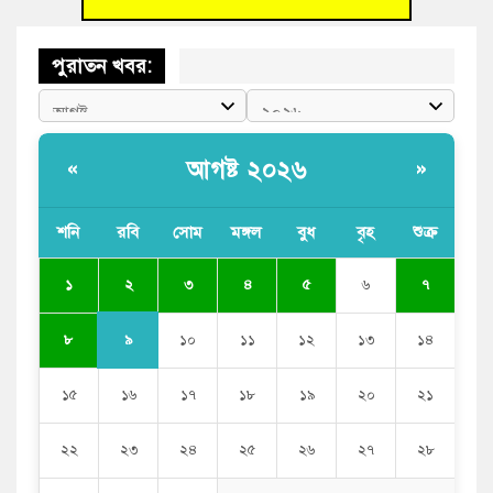
পুরাতন খবর:
আগষ্ট ২০২৬
«
»
শনি
রবি
সোম
মঙ্গল
বুধ
বৃহ
শুক্র
২
১
৩
৪
৫
৬
৭
৯
৮
১০
১১
১২
১৩
১৪
১৫
১৬
১৭
১৮
১৯
২০
২১
২২
২৩
২৪
২৫
২৬
২৭
২৮