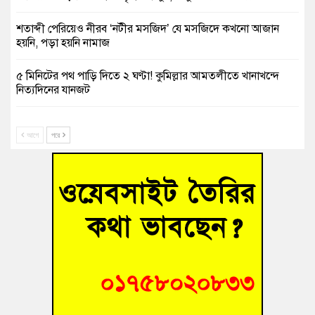
শতাব্দী পেরিয়েও নীরব ‘নটীর মসজিদ’ যে মসজিদে কখনো আজান
হয়নি, পড়া হয়নি নামাজ
৫ মিনিটের পথ পাড়ি দিতে ২ ঘণ্টা! কুমিল্লার আমতলীতে খানাখন্দে
নিত্যদিনের যানজট
সাবেক তিন সভাপতির স্মরণ সভা করলো কুমিল্লা প্রেসক্লাব
আগে
পরে
গ্রিসে দুই শতাধিক অভিবাসী উদ্ধার, বেশিরভাগই বাংলাদেশি
বুড়িচংয়ে নিখোঁজের ৩ দিন পর ফিশারির পুকুরে রিকশাচালকের মরদেহ
উদ্ধার
“স্পেশাল ট্রাইব্যুনালে জুলাই গণহত্যার বিচার করেন, জনগণ আপনাদের
ছাড়বে না-সাক্কু
ভাষা সৈনিক অজিত গুহ মহাবিদ্যালয়ে জুলাই গণঅভ্যুত্থান দিবসের
আলোচনা সভা ও পুরস্কার বিতরণ