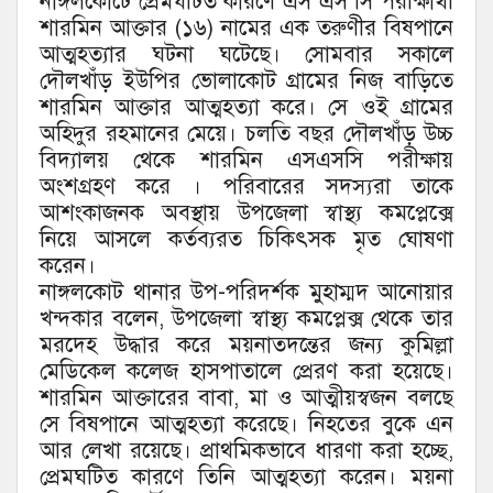
নাঙ্গলকোটে প্রেমঘটিত কারণে এস এস সি পরীক্ষার্থী
শারমিন আক্তার (১৬) নামের এক তরুণীর বিষপানে
আত্মহত্যার ঘটনা ঘটেছে। সোমবার সকালে
দৌলখাঁড় ইউপির ভোলাকোট গ্রামের নিজ বাড়িতে
শারমিন আক্তার আত্মহত্যা করে। সে ওই গ্রামের
অহিদুর রহমানের মেয়ে। চলতি বছর দৌলখাঁড় উচ্চ
বিদ্যালয় থেকে শারমিন এসএসসি পরীক্ষায়
অংশগ্রহণ করে । পরিবারের সদস্যরা তাকে
আশংকাজনক অবস্থায় উপজেলা স্বাস্থ্য কমপ্লেক্সে
নিয়ে আসলে কর্তব্যরত চিকিৎসক মৃত ঘোষণা
করেন।
নাঙ্গলকোট থানার উপ-পরিদর্শক মুহাম্মদ আনোয়ার
খন্দকার বলেন, উপজেলা স্বাস্থ্য কমপ্লেক্স থেকে তার
মরদেহ উদ্ধার করে ময়নাতদন্তের জন্য কুমিল্লা
মেডিকেল কলেজ হাসপাতালে প্রেরণ করা হয়েছে।
শারমিন আক্তারের বাবা, মা ও আত্মীয়স্বজন বলছে
সে বিষপানে আত্মহত্যা করেছে। নিহতের বুকে এন
আর লেখা রয়েছে। প্রাথমিকভাবে ধারণা করা হচ্ছে,
প্রেমঘটিত কারণে তিনি আত্মহত্যা করেন। ময়না