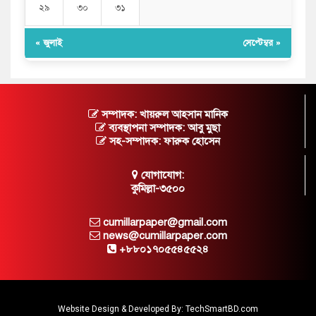
২৯
৩০
৩১
« জুলাই
সেপ্টেম্বর »
সম্পাদক: খায়রুল আহসান মানিক
ব্যবস্থাপনা সম্পাদক: আবু মুছা
সহ-সম্পাদক: ফারুক হোসেন
যোগাযোগ:
কুমিল্লা-৩৫০০
cumillarpaper@gmail.com
news@cumillarpaper.com
+৮৮০১৭০৫৫৪৫৫২৪
Website Design & Developed By:
TechSmartBD.com