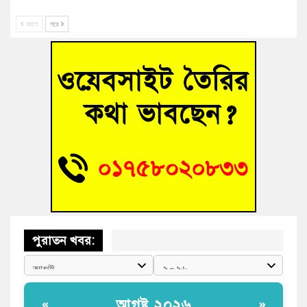
সাবেক তিন সভাপতির স্মরণ সভা করলো কুমিল্লা প্রেসক্লাব
আগে
পরে
গ্রিসে দুই শতাধিক অভিবাসী উদ্ধার, বেশিরভাগই বাংলাদেশি
বুড়িচংয়ে নিখোঁজের ৩ দিন পর ফিশারির পুকুরে রিকশাচালকের মরদেহ
উদ্ধার
“স্পেশাল ট্রাইব্যুনালে জুলাই গণহত্যার বিচার করেন, জনগণ আপনাদের
ছাড়বে না-সাক্কু
ভাষা সৈনিক অজিত গুহ মহাবিদ্যালয়ে জুলাই গণঅভ্যুত্থান দিবসের
আলোচনা সভা ও পুরস্কার বিতরণ
পুরাতন খবর:
আগষ্ট ২০২৬
«
»