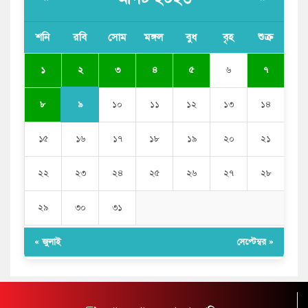
শনি
রবি
সোম
মঙ্গল
বুধ
বৃহ
শুক্র
২
১
৩
৪
৫
৬
৭
৯
৮
১০
১১
১২
১৩
১৪
১৫
১৬
১৭
১৮
১৯
২০
২১
২২
২৩
২৪
২৫
২৬
২৭
২৮
২৯
৩০
৩১
« জুলাই
সেপ্টেম্বর »