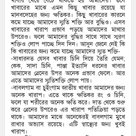
খাবার খেয়ে বেঁচে থাকতে হয় আমাদের। তবে
খাবারের মাঝে এমন কিছু খাবার রয়েছে যা
মানবদেহের জন্য ক্ষতিকর। কিছু খাবারের কারনে
কমে যাচ্ছে আমাদের স্মৃতি শক্তি আর বুদ্ধিও। এসব
খাবারের খারাপ প্রভাব পড়ছে আমাদের মাথার
উপরেও। ফলে আমাদের বুদ্ধির সাথে সাথে স্মরণ
শক্তিও লোপ পাচ্ছে দিন দিন। আসুন জেনে নেই কি
কি খাবারের জন্য কমে যাচ্ছে আমাদের স্মৃত শক্তি-
-‌সাধারনত যেসব খাবার চিনি দিয়ে তৈরি যেমন;
কেক, সাদা চিনি, পাস্তা ইত্যাদি ধরনের খাবার
আমাদের ব্রেনের উপর অনেক প্রভাব ফেলে। আর
এতে আমাদের স্মৃতিশক্তি লোপ পায়।
-বাবলগাম বা চুইংগাম জাতীয় খাবার আমাদের জন্য
অনেক খারাপ। এতে থাকে ক্ষতিকর রং ও চিনি,
ফলে যা শরীরের অনেক ক্ষতি করে। দাত থেকে শুরু
করে ব্রেনের উপরেও এর খারাপ পতিক্রিয়া পড়তে
থাকে। আমাদের মাঝে অনেকেরই বাবলগাম মুখে
রাখার অভ্যাস রয়েছে। এটি স্বাস্থ্যের জন্য খুবই
খারাপ।