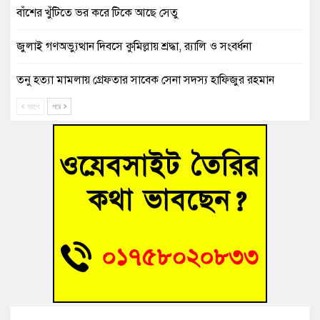
বাঁশের খুঁটিতে ভর করে টিকে আছে সেতু
জুলাই গণঅভ্যুত্থান দিবসে কুমিল্লায় শ্রদ্ধা, র‍্যালি ও সংবর্ধনা
তনু হত্যা মামলায় গ্রেফতার সাবেক সেনা সদস্য হাফিজুর রহমান
হাইকোর্টের জামিনে মুক্ত
আগে
পরে
আহত শিক্ষার্থীদের দেখতে গিয়ে মেডিকেলের ক্যান্টিনে অবরুদ্ধ জবি
শিক্ষক
হোমনায় বিধবা নারীর জমি দখল ও জীবননাশের হুমকির অভিযোগ
বুড়িচংয়ে অতিথি পাখির আবাসস্থল সংরক্ষণে প্রশাসনের উদ্যোগ; ৯
সদস্যের কমিটি গঠন
বুড়িচংয়ে জুলাই গণঅভ্যুত্থান দিবস উদযাপন উপলক্ষে প্রস্তুতিমূলক
সভা অনুষ্ঠিত