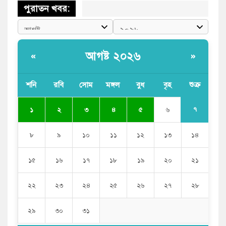
পুরাতন খবর:
আগষ্ট ২০২৬
«
»
শনি
রবি
সোম
মঙ্গল
বুধ
বৃহ
শুক্র
৭
১
২
৩
৪
৫
৬
৮
৯
১০
১১
১২
১৩
১৪
১৫
১৬
১৭
১৮
১৯
২০
২১
২২
২৩
২৪
২৫
২৬
২৭
২৮
২৯
৩০
৩১