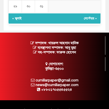
২৯
৩০
৩১
« জুলাই
সেপ্টেম্বর »
সম্পাদক: খায়রুল আহসান মানিক
ব্যবস্থাপনা সম্পাদক: আবু মুছা
সহ-সম্পাদক: ফারুক হোসেন
যোগাযোগ:
কুমিল্লা-৩৫০০
cumillarpaper@gmail.com
news@cumillarpaper.com
+৮৮০১৭০৫৫৪৫৫২৪