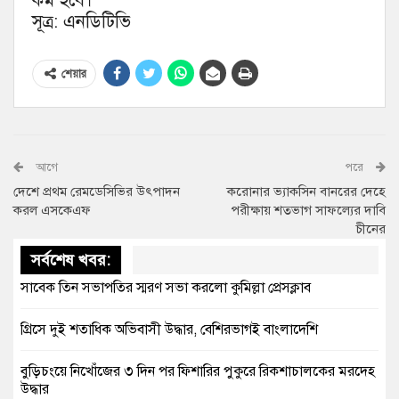
কম হবে।
সূত্র: এনডিটিভি
শেয়ার
আগে
পরে
দেশে প্রথম রেমডেসিভির উৎপাদন
করোনার ভ্যাকসিন বানরের দেহে
করল এসকেএফ
পরীক্ষায় শতভাগ সাফল্যের দাবি
চীনের
সর্বশেষ খবর:
সাবেক তিন সভাপতির স্মরণ সভা করলো কুমিল্লা প্রেসক্লাব
গ্রিসে দুই শতাধিক অভিবাসী উদ্ধার, বেশিরভাগই বাংলাদেশি
বুড়িচংয়ে নিখোঁজের ৩ দিন পর ফিশারির পুকুরে রিকশাচালকের মরদেহ
উদ্ধার