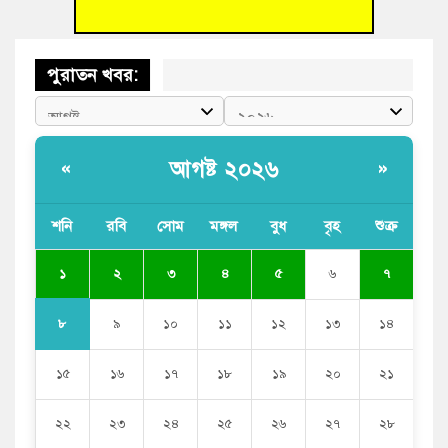
পুরাতন খবর:
আগষ্ট ২০২৬
«
»
শনি
রবি
সোম
মঙ্গল
বুধ
বৃহ
শুক্র
১
২
৩
৪
৫
৬
৭
৮
৯
১০
১১
১২
১৩
১৪
১৫
১৬
১৭
১৮
১৯
২০
২১
২২
২৩
২৪
২৫
২৬
২৭
২৮