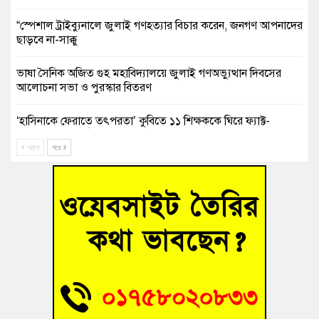
“স্পেশাল ট্রাইব্যুনালে জুলাই গণহত্যার বিচার করেন, জনগণ আপনাদের
ছাড়বে না-সাক্কু
ভাষা সৈনিক অজিত গুহ মহাবিদ্যালয়ে জুলাই গণঅভ্যুত্থান দিবসের
আলোচনা সভা ও পুরস্কার বিতরণ
‘হাসিনাকে ফেরাতে তৎপরতা’ কুবিতে ১১ শিক্ষককে ঘিরে ফ্যাক্ট-
ফাইন্ডিং কমিটি গঠন
আগে
পরে
বাঁশের খুঁটিতে ভর করে টিকে আছে সেতু
জুলাই গণঅভ্যুত্থান দিবসে কুমিল্লায় শ্রদ্ধা, র‍্যালি ও সংবর্ধনা
তনু হত্যা মামলায় গ্রেফতার সাবেক সেনা সদস্য হাফিজুর রহমান
হাইকোর্টের জামিনে মুক্ত
আহত শিক্ষার্থীদের দেখতে গিয়ে মেডিকেলের ক্যান্টিনে অবরুদ্ধ জবি
শিক্ষক