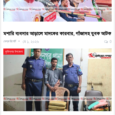
মশারি ব্যবসার আড়ালে মাদকের কারবার, গাঁজাসহ যুবক আটক
ডেস্ক রিপোর্ট
মে ১, ২০২৬
0
কুমিল্লার উপজেলা