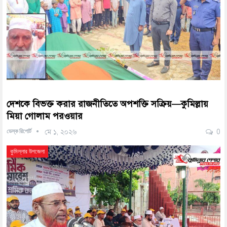
দেশকে বিভক্ত করার রাজনীতিতে অপশক্তি সক্রিয়—কুমিল্লায়
মিয়া গোলাম পরওয়ার
ডেস্ক রিপোর্ট
মে ১, ২০২৬
0
কুমিল্লার উপজেলা