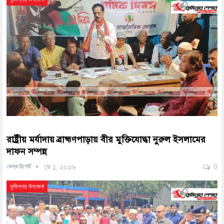
রাষ্ট্রীয় মর্যাদায় ব্রাহ্মণপাড়ায় বীর মুক্তিযোদ্ধা নুরুল ইসলামের
দাফন সম্পন্ন
ডেস্ক রিপোর্ট
মে ১, ২০২৬
0
কুমিল্লার উপজেলা