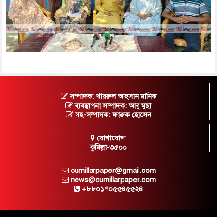
সম্পাদক: খায়রুল আহসান মানিক
ব্যবস্থাপনা সম্পাদক: আবু মুছা
সহ-সম্পাদক: ফারুক হোসেন
যোগাযোগ:
কুমিল্লা-৩৫০০
cumillarpaper@gmail.com
news@cumillarpaper.com
+৮৮০১৭০৫৫৪৫৫২৪