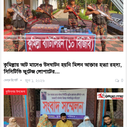
কুমিল্লায় আট মাসেও উদ্ঘাটন হয়নি মিলন আক্তার হত্যা রহস্য,
সিসিটিভি ফুটেজ লোপাটের…
ডেস্ক রিপোর্ট
জুন ১, ২০২৬
0
কুমিল্লার উপজেলা