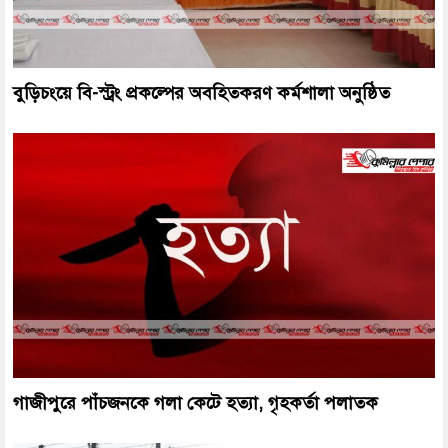
বুড়িচংয়ে বি-স্ট্রং প্রকল্পের অবহিতকরণ কর্মশালা অনুষ্ঠিত
গাজীপুরে পাঁচজনকে গলা কেটে হত্যা, গৃহকর্তা পলাতক