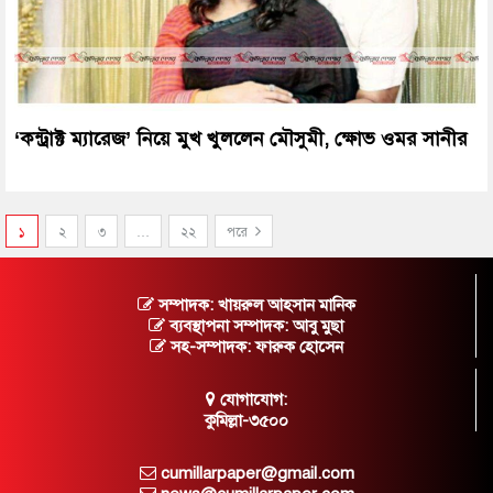
‘কন্ট্রাক্ট ম্যারেজ’ নিয়ে মুখ খুললেন মৌসুমী, ক্ষোভ ওমর সানীর
১
২
৩
…
২২
পরে
সম্পাদক: খায়রুল আহসান মানিক
ব্যবস্থাপনা সম্পাদক: আবু মুছা
সহ-সম্পাদক: ফারুক হোসেন
যোগাযোগ:
কুমিল্লা-৩৫০০
cumillarpaper@gmail.com