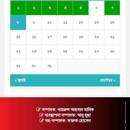
১
২
৩
৪
৫
৬
৭
৮
৯
১০
১১
১২
১৩
১৪
১৫
১৬
১৭
১৮
১৯
২০
২১
২২
২৩
২৪
২৫
২৬
২৭
২৮
২৯
৩০
৩১
« জুলাই
সেপ্টেম্বর »
সম্পাদক: খায়রুল আহসান মানিক
ব্যবস্থাপনা সম্পাদক: আবু মুছা
সহ-সম্পাদক: ফারুক হোসেন