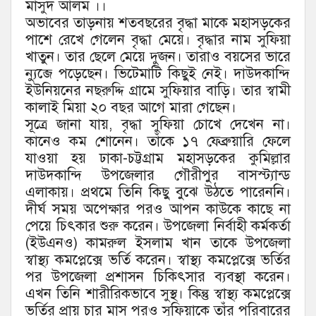
মাসুদ আলম ।।
অভাবের তাড়নায় শতবছরের বৃদ্ধা মাকে মহাসড়কের
পাশে রেখে গেলেন বৃদ্ধা মেয়ে। বৃদ্ধার নাম সুফিয়া
খাতুন। তার ছেলে মেয়ে দুজন। তারাও বয়সের ভারে
ন্যুব্জে পড়েছেন। ভিটেমাটি কিছুই নেই। দাউদকান্দি
ইউনিয়নের নছরুদ্দি গ্রামে সুফিয়ার বাড়ি। তার স্বামী
কালাই মিয়া ২০ বছর আগে মারা গেছেন।
সূত্রে জানা যায়, বৃদ্ধা সুফিয়া চোখে দেখেন না।
কানেও কম শোনেন। তাঁকে ১৭ ফেব্রুয়ারি ফেলে
যাওয়া হয় ঢাকা-চট্টগ্রাম মহাসড়কের কুমিল্লার
দাউদকান্দি উপজেলার গৌরীপুর বাসস্ট্যান্ড
এলাকায়। প্রথমে তিনি কিছু বুঝে উঠতে পারেননি।
দীর্ঘ সময় অপেক্ষার পরও আপন কাউকে কাছে না
পেয়ে চিৎকার শুরু করেন। উপজেলা নির্বাহী কর্মকর্তা
(ইউএনও) কামরুল ইসলাম খান তাকে উপজেলা
স্বাস্থ্য কমপ্লেক্সে ভর্তি করেন। স্বাস্থ্য কমপ্লেক্সে ভর্তির
পর উপজেলা প্রশাসন চিকিৎসার ব্যবস্থা করেন।
এখন তিনি শারীরিকভাবে সুস্থ। কিন্তু স্বাস্থ্য কমপ্লেক্সে
ভর্তির প্রায় চার মাস পরও সুফিয়াকে তাঁর পরিবারের