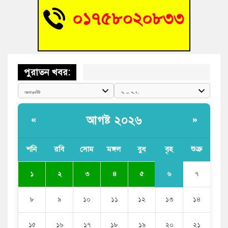
বুড়িচংয়ে জুলাই গণঅভ্যুত্থান দিবস উদযাপন উপলক্ষে প্রস্তুতিমূলক
সভা অনুষ্ঠিত
পুরাতন খবর:
আগষ্ট ২০২৬
«
»
শনি
রবি
সোম
মঙ্গল
বুধ
বৃহ
শুক্র
৬
১
২
৩
৪
৫
৭
৮
৯
১০
১১
১২
১৩
১৪
১৫
১৬
১৭
১৮
১৯
২০
২১