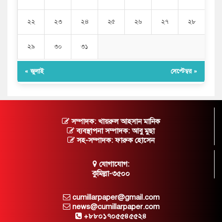
২২
২৩
২৪
২৫
২৬
২৭
২৮
২৯
৩০
৩১
« জুলাই
সেপ্টেম্বর »
সম্পাদক: খায়রুল আহসান মানিক
ব্যবস্থাপনা সম্পাদক: আবু মুছা
সহ-সম্পাদক: ফারুক হোসেন
যোগাযোগ:
কুমিল্লা-৩৫০০
cumillarpaper@gmail.com
news@cumillarpaper.com
+৮৮০১৭০৫৫৪৫৫২৪