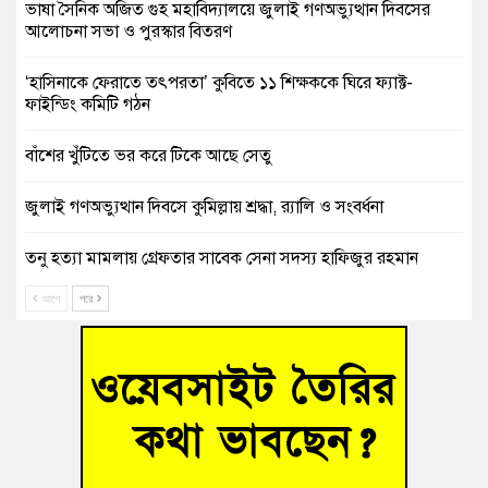
ভাষা সৈনিক অজিত গুহ মহাবিদ্যালয়ে জুলাই গণঅভ্যুত্থান দিবসের
আলোচনা সভা ও পুরস্কার বিতরণ
‘হাসিনাকে ফেরাতে তৎপরতা’ কুবিতে ১১ শিক্ষককে ঘিরে ফ্যাক্ট-
ফাইন্ডিং কমিটি গঠন
বাঁশের খুঁটিতে ভর করে টিকে আছে সেতু
জুলাই গণঅভ্যুত্থান দিবসে কুমিল্লায় শ্রদ্ধা, র‍্যালি ও সংবর্ধনা
তনু হত্যা মামলায় গ্রেফতার সাবেক সেনা সদস্য হাফিজুর রহমান
হাইকোর্টের জামিনে মুক্ত
আগে
পরে
আহত শিক্ষার্থীদের দেখতে গিয়ে মেডিকেলের ক্যান্টিনে অবরুদ্ধ জবি
শিক্ষক
হোমনায় বিধবা নারীর জমি দখল ও জীবননাশের হুমকির অভিযোগ
বুড়িচংয়ে অতিথি পাখির আবাসস্থল সংরক্ষণে প্রশাসনের উদ্যোগ; ৯
সদস্যের কমিটি গঠন