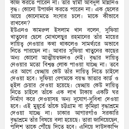
কাজ করতে পারেন না। তাঁর স্বামী আবদুল মান্নানও
বৃদ্ধ। কোনো উপার্জন করতে পারেন না। এক ছেলের
আয়ে কোনোমতে সংসার চলে। মাকে কীভাবে
রাখবেন?
ইউএনও কামরুল ইসলাম খান বলেন, সুফিয়া
খাতুনের ছেলে মোখলেছুর রহমানের তাঁর মায়ের
দায়িত্ব নেওয়ার কথা থাকলেও সামর্থ্যরে অভাবে
নিতে পারছেন না। আবার সুফিয়া খাতুনের কাছের
অন্য কোনো আত্মীয়স্বজনও নেই। বৃদ্ধার দায়িত্ব
নেওয়ার মতো বিশ্বস্ত লোক পাওয়া যাচ্ছে না। তবে
এর আগে স্বেচ্ছায় কেউ তাঁর দায়িত্ব নিতে চাইলে
দেওয়া হবে। সুফিয়া বেগমকে বয়স্ক ভাতার কার্ড ও
হুইল চেয়ার দেওয়া হয়েছে। স্বেচ্ছায় কেউ দায়িত্ব
নিতে চাইলে তাঁকে এক লাখ টাকায় একটি ঘর
নির্মাণ করে দেওয়াসহ অন্য সুযোগ-সুবিধা দেওয়া
হবে। এই মুহূর্তে তাঁকে চট্টগ্রাম বা কুমিল্লা বৃদ্ধাশ্রমে
দেওয়া যাচ্ছে না। ঢাকার আগারগাঁও সরকারি
বৃদ্ধাশ্রমে তাঁর বিষয়ে বলা হয়েছে। তারা জানিয়েছেন,
পুলিশ তাকে পৌঁছে দিতে হবে। এনিয়ে দাউদকান্দি