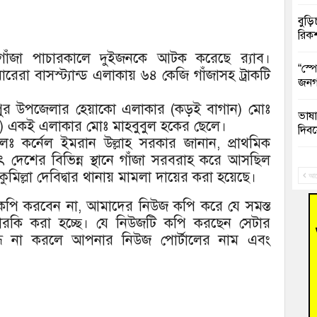
বুড়ি
রিক
ে গাঁজা পাচারকালে দুইজনকে আটক করেছে র‌্যাব।
“স্প
ারেরা বাসস্ট্যান্ড এলাকায় ৬৪ কেজি গাঁজাসহ ট্রাকটি
জনগ
জপুর উপজেলার হেয়াকো এলাকার (কড়ই বাগান) মোঃ
ভাষা
) একই এলাকার মোঃ মাহবুবুল হকের ছেলে।
দিব
েঃ কর্নেল ইমরান উল্লাহ সরকার জানান, প্রাথমিক
ৎ দেশের বিভিন্ন স্থানে গাঁজা সরবরাহ করে আসছিল
‘হাস
 কুমিল্লা দেবিদ্বার থানায় মামলা দায়ের করা হয়েছে।
ফ্যা
আগ
জ কপি করবেন না, আমাদের নিউজ কপি করে যে সমস্ত
বাঁশ
দারকি করা হচ্ছে। যে নিউজটি কপি করছেন সেটার
বন্ধ না করলে আপনার নিউজ পোর্টালের নাম এবং
জুলাই
তনু 
রহমা