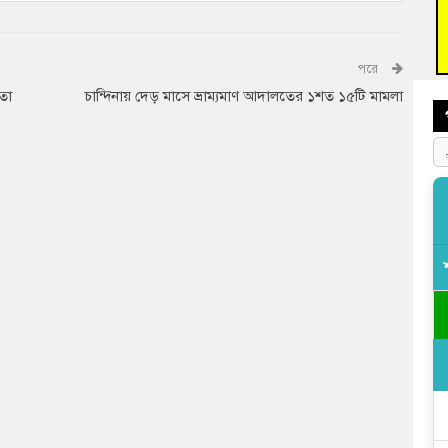
আহত 
অবরু
পরে
তা
চান্দিনায় দেড় মাসে ভ্রাম্যমাণ আদালতের ১শত ১৫টি মামলা