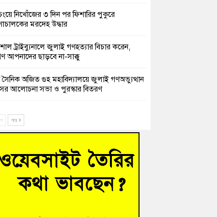
চংয়ে নিখোঁজের ৩ দিন পর ফিশারির পুকুরে
শাচালকের মরদেহ উদ্ধার
েশাল ট্রাইব্যুনালে জুলাই গণহত্যার বিচার করেন,
ণ আপনাদের ছাড়বে না-সাক্কু
 সৈনিক অজিত গুহ মহাবিদ্যালয়ে জুলাই গণঅভ্যুত্থান
সের আলোচনা সভা ও পুরস্কার বিতরণ
িনাকে ফেরাতে তৎপরতা’ কুবিতে ১১ শিক্ষককে ঘিরে
ক্ট-ফাইন্ডিং কমিটি গঠন
ে
পরে
ের খুঁটিতে ভর করে টিকে আছে সেতু
 গণঅভ্যুত্থান দিবসে কুমিল্লায় শ্রদ্ধা, র‍্যালি ও সংবর্ধনা
হত্যা মামলায় গ্রেফতার সাবেক সেনা সদস্য হাফিজুর
ন হাইকোর্টের জামিনে মুক্ত