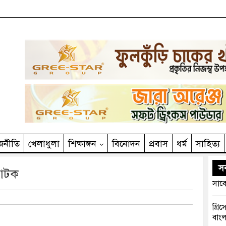
জনীতি
খেলাধুলা
শিক্ষাঙ্গন
বিনোদন
প্রবাস
ধর্ম
সাহিত‌্য
সর
 আটক
সাবে
গ্রি
বাংল