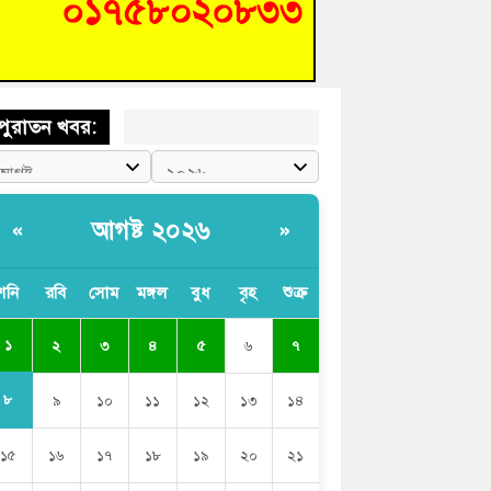
শিক্ষার্থীদের দেখতে গিয়ে মেডিকেলের ক্যান্টিনে
দ্ধ জবি শিক্ষক
পুরাতন খবর:
আগষ্ট ২০২৬
«
»
শনি
রবি
সোম
মঙ্গল
বুধ
বৃহ
শুক্র
১
২
৩
৪
৫
৬
৭
৮
৯
১০
১১
১২
১৩
১৪
১৫
১৬
১৭
১৮
১৯
২০
২১