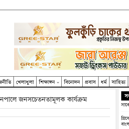
জনীতি
খেলাধুলা
শিক্ষাঙ্গন
বিনোদন
প্রবাস
ধর্ম
সাহিত‌্য
সর
নপালে জনসচেতনতামূলক কার্যক্রম
সাবে
গ্রি
বাংল