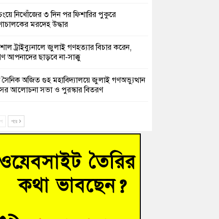
চংয়ে নিখোঁজের ৩ দিন পর ফিশারির পুকুরে
শাচালকের মরদেহ উদ্ধার
েশাল ট্রাইব্যুনালে জুলাই গণহত্যার বিচার করেন,
ণ আপনাদের ছাড়বে না-সাক্কু
 সৈনিক অজিত গুহ মহাবিদ্যালয়ে জুলাই গণঅভ্যুত্থান
সের আলোচনা সভা ও পুরস্কার বিতরণ
িনাকে ফেরাতে তৎপরতা’ কুবিতে ১১ শিক্ষককে ঘিরে
মাদ,জুয়েল,আরমান,ইব্রাহিমসহ
ক্ট-ফাইন্ডিং কমিটি গঠন
ে
পরে
ের খুঁটিতে ভর করে টিকে আছে সেতু
 গণঅভ্যুত্থান দিবসে কুমিল্লায় শ্রদ্ধা, র‍্যালি ও সংবর্ধনা
হত্যা মামলায় গ্রেফতার সাবেক সেনা সদস্য হাফিজুর
ন হাইকোর্টের জামিনে মুক্ত