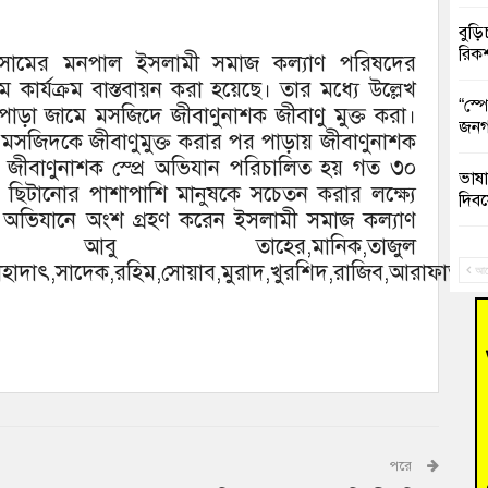
বুড়ি
রিক
কসামের মনপাল ইসলামী সমাজ কল্যাণ পরিষদের
কার্যক্রম বাস্তবায়ন করা হয়েছে। তার মধ্যে উল্লেখ
“স্প
পাড়া জামে মসজিদে জীবাণুনাশক জীবাণু মুক্ত করা।
জনগ
রা। মসজিদকে জীবাণুমুক্ত করার পর পাড়ায় জীবাণুনাশক
র্তী জীবাণুনাশক স্প্রে অভিযান পরিচালিত হয় গত ৩০
ভাষা
রে ছিটানোর পাশাপাশি মানুষকে সচেতন করার লক্ষ্যে
দিব
 অভিযানে অংশ গ্রহণ করেন ইসলামী সমাজ কল্যাণ
বু তাহের,মানিক,তাজুল
‘হাস
াহাদাৎ,সাদেক,রহিম,সোয়াব,মুরাদ,খুরশিদ,রাজিব,আরাফাত,সা
ফ্যা
আগ
বাঁশ
জুলাই
তনু 
রহমা
পরে