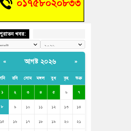
শিক্ষার্থীদের দেখতে গিয়ে মেডিকেলের ক্যান্টিনে
দ্ধ জবি শিক্ষক
পুরাতন খবর:
আগষ্ট ২০২৬
«
»
শনি
রবি
সোম
মঙ্গল
বুধ
বৃহ
শুক্র
১
২
৩
৪
৫
৬
৭
৮
৯
১০
১১
১২
১৩
১৪
১৫
১৬
১৭
১৮
১৯
২০
২১