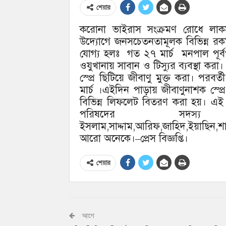
শেয়ার
করোনা ভাইরাস সংক্রমণ রোধে লা
উদ্যোগে জনসচেতনতামূলক বিভিন্ন রকম 
যোগ্য হলঃ গত ২৭ মার্চ মনপাল পূর্ব
ওযুখানায় সাবান ও টিস্যুর ব্যবস্থা ক
স্প্রে ছিটিয়ে জীবাণু মুক্ত করা। পরব
মার্চ ।এইদিন পাড়ায় জীবাণুনাশক স্প্
বিভিন্ন লিফলেট বিতরণ করা হয়। এই
পরিষদের সদস্য আ
ইসলাম,সাদ্দাম,আরিফ,জাহিদ,ইয়াছিন,শ
আরো অনেকে।–প্রেস বিজ্ঞপ্তি।
শেয়ার
আগে