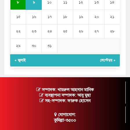
৯
৮
১০
১১
১২
১৩
১৪
১৫
১৬
১৭
১৮
১৯
২০
২১
২২
২৩
২৪
২৫
২৬
২৭
২৮
২৯
৩০
৩১
« জুলাই
সেপ্টেম্বর »
সম্পাদক: খায়রুল আহসান মানিক
ব্যবস্থাপনা সম্পাদক: আবু মুছা
সহ-সম্পাদক: ফারুক হোসেন
যোগাযোগ:
কুমিল্লা-৩৫০০