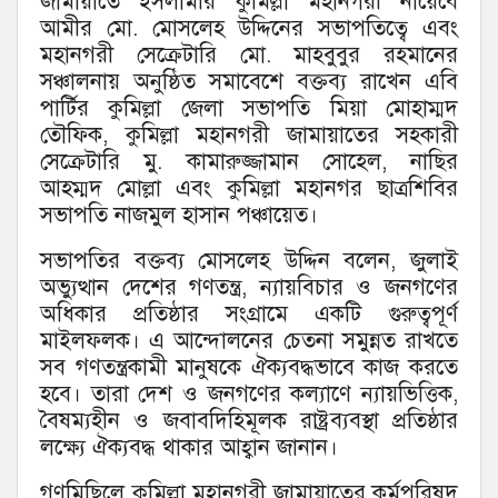
জামায়াতে ইসলামীর কুমিল্লা মহানগরী নায়েবে
আমীর মো. মোসলেহ উদ্দিনের সভাপতিত্বে এবং
মহানগরী সেক্রেটারি মো. মাহবুবুর রহমানের
সঞ্চালনায় অনুষ্ঠিত সমাবেশে বক্তব্য রাখেন এবি
পার্টির কুমিল্লা জেলা সভাপতি মিয়া মোহাম্মদ
তৌফিক, কুমিল্লা মহানগরী জামায়াতের সহকারী
সেক্রেটারি মু. কামারুজ্জামান সোহেল, নাছির
আহম্মদ মোল্লা এবং কুমিল্লা মহানগর ছাত্রশিবির
সভাপতি নাজমুল হাসান পঞ্চায়েত।
‎সভাপতির বক্তব্য মোসলেহ উদ্দিন বলেন, জুলাই
অভ্যুত্থান দেশের গণতন্ত্র, ন্যায়বিচার ও জনগণের
অধিকার প্রতিষ্ঠার সংগ্রামে একটি গুরুত্বপূর্ণ
মাইলফলক। এ আন্দোলনের চেতনা সমুন্নত রাখতে
সব গণতন্ত্রকামী মানুষকে ঐক্যবদ্ধভাবে কাজ করতে
হবে। তারা দেশ ও জনগণের কল্যাণে ন্যায়ভিত্তিক,
বৈষম্যহীন ও জবাবদিহিমূলক রাষ্ট্রব্যবস্থা প্রতিষ্ঠার
লক্ষ্যে ঐক্যবদ্ধ থাকার আহ্বান জানান।
‎গণমিছিলে কুমিল্লা মহানগরী জামায়াতের কর্মপরিষদ