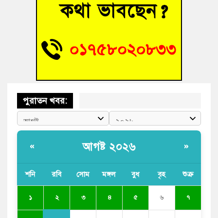
ভাষা সৈনিক অজিত গুহ মহাবিদ্যালয়ে জুলাই গণঅভ্যুত্থান দিবসের
আলোচনা সভা ও পুরস্কার বিতরণ
‘হাসিনাকে ফেরাতে তৎপরতা’ কুবিতে ১১ শিক্ষককে ঘিরে ফ্যাক্ট-
ফাইন্ডিং কমিটি গঠন
পুরাতন খবর:
আগষ্ট ২০২৬
«
»
শনি
রবি
সোম
মঙ্গল
বুধ
বৃহ
শুক্র
২
১
৩
৪
৫
৬
৭