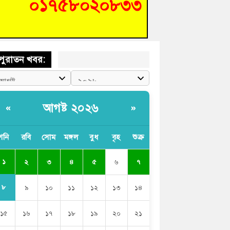
ক্ট-ফাইন্ডিং কমিটি গঠন
ের খুঁটিতে ভর করে টিকে আছে সেতু
পুরাতন খবর:
আগষ্ট ২০২৬
«
»
শনি
রবি
সোম
মঙ্গল
বুধ
বৃহ
শুক্র
১
২
৩
৪
৫
৬
৭
৮
৯
১০
১১
১২
১৩
১৪
১৫
১৬
১৭
১৮
১৯
২০
২১