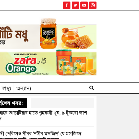
স্বাস্থ্য
অন্যান্য
্বশেষ খবর:
দ্বারে ভাড়াটিয়ার হাতে গৃহকত্রী খুন, ৯ টুকরো লাশ
র
্দী পেরিয়েও নীরব ‘নটীর মসজিদ’ যে মসজিদে