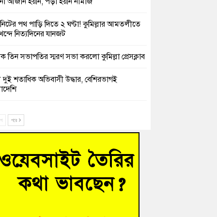
 আজান হয়নি, পড়া হয়নি নামাজ
নিটের পথ পাড়ি দিতে ২ ঘণ্টা! কুমিল্লার আমতলীতে
খন্দে নিত্যদিনের যানজট
ক তিন সভাপতির স্মরণ সভা করলো কুমিল্লা প্রেসক্লাব
সে দুই শতাধিক অভিবাসী উদ্ধার, বেশিরভাগই
াদেশি
চংয়ে নিখোঁজের ৩ দিন পর ফিশারির পুকুরে
শাচালকের মরদেহ উদ্ধার
ে
পরে
েশাল ট্রাইব্যুনালে জুলাই গণহত্যার বিচার করেন,
ণ আপনাদের ছাড়বে না-সাক্কু
 সৈনিক অজিত গুহ মহাবিদ্যালয়ে জুলাই গণঅভ্যুত্থান
সের আলোচনা সভা ও পুরস্কার বিতরণ
িনাকে ফেরাতে তৎপরতা’ কুবিতে ১১ শিক্ষককে ঘিরে