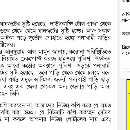
কখনো
৫ মি
খানা
 যানজটের সৃষ্টি হয়েছে। দাউদকান্দি টোল প্লাজা থেকে
 সড়কে থেমে থেমে যানজটের সৃষ্টি হচ্ছে। আজ সকাল
সাবে
আটকা পড়ে দুর্ভোগ পোহাতে হচ্ছে পন্যবাহী গাড়ির
ত্রীদের।
গ্রি
 আবদুল্লাহ আল মামুন জানায়, করোনা পরিস্থিতিতে
বাংল
ে নিয়মিত চেকপোস্ট করছে হাইওয়ে পুলিশ। উর্ধ্বতন
 থেকে আরো কঠোর অবস্থানে পুলিশ। সড়কে পন্যবাহী
বুড়ি
টের সৃষ্টি হয়েছে। তবে গাড়ি থেকে থেমে চলছে বলে
রিক
আগ
া পর্যন্ত এম্বুলেন্স কিংবা জরুরী পন্যবাহী গাড়ি ছাড়া
না এবং এক জেলা থেকেও অন্য জেলায় গাড়ি আসা
“স্প
জনগ
ছেন তিনি।
জ কপি করবেন না, আমাদের নিউজ কপি করে যে সমস্ত
ভাষা
দারকি করা হচ্ছে। যে নিউজটি কপি করছেন সেটার
দিব
বন্ধ না করলে আপনার নিউজ পোর্টালের নাম এবং
‘হাস