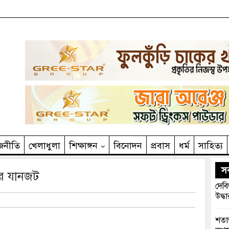
জনীতি
খেলাধুলা
শিক্ষাঙ্গন
বিনোদন
প্রবাস
ধর্ম
সাহিত‌্য
সর
ার যানজট
দেবি
উদ্ধা
শতাব