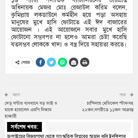
১৬ প্যারা পদাতিক ব্যাটালিয়নের ভারপ্রাপ্ত
অধিনায়ক মেজর মোঃ রেজাউল করিম বলেন,
কুমিল্লায় লকডাউনে কর্মহীন হয়ে পড়া অসহায়
মানুষের মুখে হাসি ফোটাতে এই ঈদ বাজারের
আয়োজন । এই আয়োজনে সবার মুখে হাসি
ফোটানো সম্ভবপর না হলেও আমরা চেষ্টা করেছি
যতসম্ভব লোককে খাদ্য ও বস্ত্র দিয়ে সহায়তা করতে।
শেয়ার
আগে
পরে
দেড় ঘণ্টার ব্যবধানে বড় ভাই ও
চান্দিনায় মেডিকেল স্টাফসহ
মাকে হারালেন এমপি নিজাম
২২জন,নগরীতে ১১জন আক্রান্ত
হাজারী
সর্বশেষ খবর:
জুলাইয়ের বিজয়গাথা থেকে সাংস্কৃতিক বিপ্লবের আহ্বান কুবি ইনকিলাব