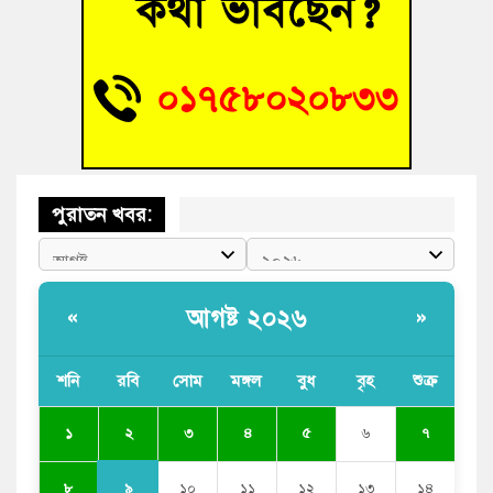
ভাষা সৈনিক অজিত গুহ মহাবিদ্যালয়ে জুলাই গণঅভ্যুত্থান দিবসের
আলোচনা সভা ও পুরস্কার বিতরণ
‘হাসিনাকে ফেরাতে তৎপরতা’ কুবিতে ১১ শিক্ষককে ঘিরে ফ্যাক্ট-
ফাইন্ডিং কমিটি গঠন
পুরাতন খবর:
আগষ্ট ২০২৬
«
»
শনি
রবি
সোম
মঙ্গল
বুধ
বৃহ
শুক্র
২
১
৩
৪
৫
৬
৭
৯
৮
১০
১১
১২
১৩
১৪