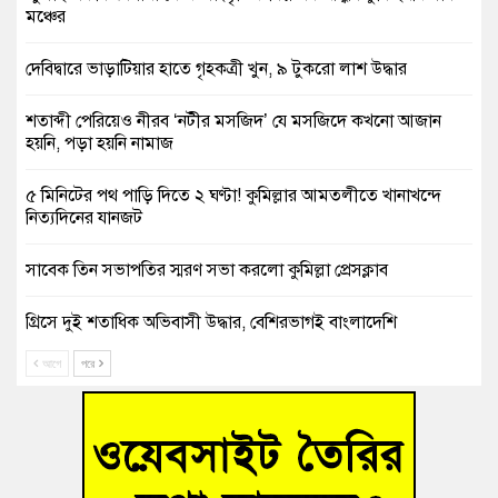
মঞ্চের
দেবিদ্বারে ভাড়াটিয়ার হাতে গৃহকত্রী খুন, ৯ টুকরো লাশ উদ্ধার
শতাব্দী পেরিয়েও নীরব ‘নটীর মসজিদ’ যে মসজিদে কখনো আজান
হয়নি, পড়া হয়নি নামাজ
৫ মিনিটের পথ পাড়ি দিতে ২ ঘণ্টা! কুমিল্লার আমতলীতে খানাখন্দে
নিত্যদিনের যানজট
সাবেক তিন সভাপতির স্মরণ সভা করলো কুমিল্লা প্রেসক্লাব
গ্রিসে দুই শতাধিক অভিবাসী উদ্ধার, বেশিরভাগই বাংলাদেশি
আগে
পরে
বুড়িচংয়ে নিখোঁজের ৩ দিন পর ফিশারির পুকুরে রিকশাচালকের মরদেহ
উদ্ধার
“স্পেশাল ট্রাইব্যুনালে জুলাই গণহত্যার বিচার করেন, জনগণ আপনাদের
ছাড়বে না-সাক্কু