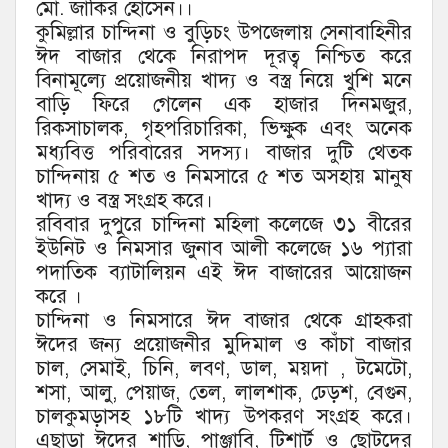
মো. জাকির হোসেন।।
কুমিল্লার চান্দিনা ও বুড়িচং উপজেলায় সেনাবাহিনীর
ঈদ বাজার থেকে নিরাপদ দূরত্ব নিশ্চিত করে
বিনামূল্যে প্রয়োজনীয় খাদ্য ও বস্ত্র নিয়ে খুশি মনে
বাড়ি ফিরে গেলেন এক হাজার দিনমজুর,
রিকসাচালক, গৃহপরিচারিকা, ভিক্ষুক এবং অনেক
মধ্যবিত্ত পরিবারের সদস্য। বাজার দুটি থেতক
চান্দিনায় ৫ শত ও নিমসারে ৫ শত অসহায় মানুষ
খাদ্য ও বস্ত্র সংগ্রহ করে।
রবিবার দুপুরে চান্দিনা মহিলা কলেজে ৩১ বীরের
ইউনিট ও নিমসার জুনাব আলী কলেজে ১৬ প্যারা
পদাতিক ব্যাটালিয়ন এই ঈদ বাজারের আয়োজন
করে ।
চান্দিনা ও নিমসারে ঈদ বাজার থেকে গ্রাহকরা
ঈদের জন্য প্রয়োজনীর মুদিমাল ও কাঁচা বাজার
চাল, সেমাই, চিনি, লবণ, ডাল, ময়দা , টমেটো,
শসা, আলু, পেয়াজ, তেল, লালশাক, ঢেড়শ, বেগুন,
চালকুমড়াসহ ১৮টি খাদ্য উপকরণ সংগ্রহ করে।
এছাড়া ঈদের শাড়ি, পাঞ্জাবি, টিশার্ট ও ছোটদের