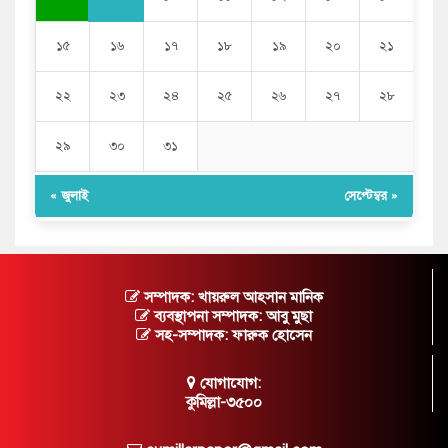
১৫
১৬
১৭
১৮
১৯
২০
২১
২২
২৩
২৪
২৫
২৬
২৭
২৮
২৯
৩০
৩১
« জুলাই
সেপ্টেম্বর »
সম্পাদক: খায়রুল আহসান মানিক
ব্যবস্থাপনা সম্পাদক: আবু মুছা
সহ-সম্পাদক: ফারুক হোসেন
যোগাযোগ:
কুমিল্লা-৩৫০০