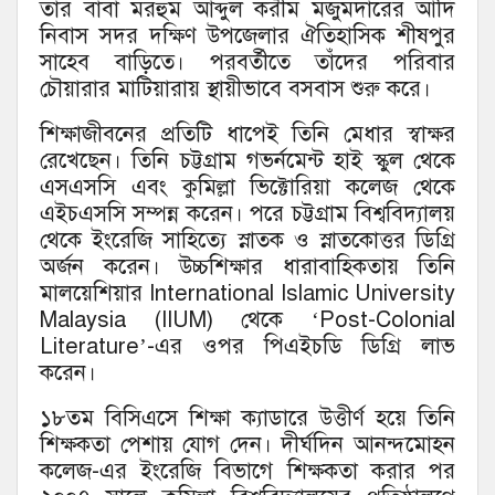
তাঁর বাবা মরহুম আব্দুল করীম মজুমদারের আদি
নিবাস সদর দক্ষিণ উপজেলার ঐতিহাসিক শীষপুর
সাহেব বাড়িতে। পরবর্তীতে তাঁদের পরিবার
চৌয়ারার মাটিয়ারায় স্থায়ীভাবে বসবাস শুরু করে।
শিক্ষাজীবনের প্রতিটি ধাপেই তিনি মেধার স্বাক্ষর
রেখেছেন। তিনি চট্টগ্রাম গভর্নমেন্ট হাই স্কুল থেকে
এসএসসি এবং কুমিল্লা ভিক্টোরিয়া কলেজ থেকে
এইচএসসি সম্পন্ন করেন। পরে চট্টগ্রাম বিশ্ববিদ্যালয়
থেকে ইংরেজি সাহিত্যে স্নাতক ও স্নাতকোত্তর ডিগ্রি
অর্জন করেন। উচ্চশিক্ষার ধারাবাহিকতায় তিনি
মালয়েশিয়ার International Islamic University
Malaysia (IIUM) থেকে ‘Post-Colonial
Literature’-এর ওপর পিএইচডি ডিগ্রি লাভ
করেন।
১৮তম বিসিএসে শিক্ষা ক্যাডারে উত্তীর্ণ হয়ে তিনি
শিক্ষকতা পেশায় যোগ দেন। দীর্ঘদিন আনন্দমোহন
কলেজ-এর ইংরেজি বিভাগে শিক্ষকতা করার পর