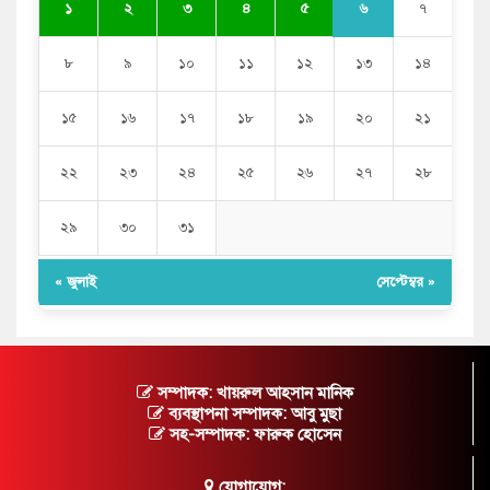
৬
১
২
৩
৪
৫
৭
৮
৯
১০
১১
১২
১৩
১৪
১৫
১৬
১৭
১৮
১৯
২০
২১
২২
২৩
২৪
২৫
২৬
২৭
২৮
২৯
৩০
৩১
« জুলাই
সেপ্টেম্বর »
সম্পাদক: খায়রুল আহসান মানিক
ব্যবস্থাপনা সম্পাদক: আবু মুছা
সহ-সম্পাদক: ফারুক হোসেন
যোগাযোগ: