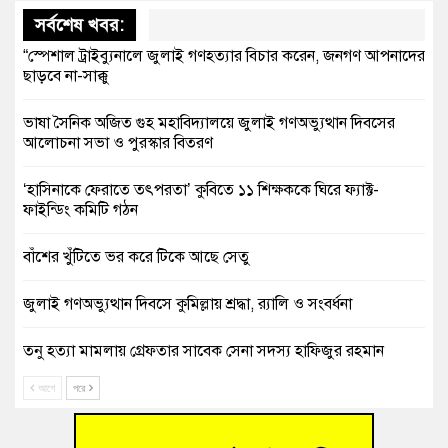
সর্বশেষ খবর:
“স্পেশাল ট্রাইব্যুনালে জুলাই গণহত্যার বিচার করেন, জনগণ আপনাদের
ছাড়বে না-সাক্কু
ভাষা সৈনিক অজিত গুহ মহাবিদ্যালয়ে জুলাই গণঅভ্যুত্থান দিবসের
আলোচনা সভা ও পুরস্কার বিতরণ
‘হাসিনাকে ফেরাতে তৎপরতা’ কুবিতে ১১ শিক্ষককে ঘিরে ফ্যাক্ট-
ফাইন্ডিং কমিটি গঠন
বাঁশের খুঁটিতে ভর করে টিকে আছে সেতু
জুলাই গণঅভ্যুত্থান দিবসে কুমিল্লায় শ্রদ্ধা, র‍্যালি ও সংবর্ধনা
তনু হত্যা মামলায় গ্রেফতার সাবেক সেনা সদস্য হাফিজুর রহমান
হাইকোর্টের জামিনে মুক্ত
আগে
পরে
আহত শিক্ষার্থীদের দেখতে গিয়ে মেডিকেলের ক্যান্টিনে অবরুদ্ধ জবি
শিক্ষক