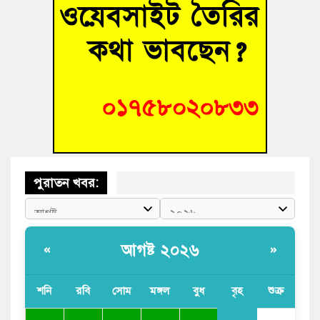
হোমনায় বিধবা নারীর জমি দখল ও জীবননাশের হুমকির অভিযোগ
বুড়িচংয়ে অতিথি পাখির আবাসস্থল সংরক্ষণে প্রশাসনের উদ্যোগ; ৯
সদস্যের কমিটি গঠন
বুড়িচংয়ে জুলাই গণঅভ্যুত্থান দিবস উদযাপন উপলক্ষে প্রস্তুতিমূলক
সভা অনুষ্ঠিত
পুরাতন খবর:
আগষ্ট ২০২৬
«
»
শনি
রবি
সোম
মঙ্গল
বুধ
বৃহ
শুক্র