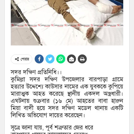
শেয়ার
সদর দক্ষিণ প্রতিনিধি।।
কুমিল্লা সদর দক্ষিণ উপজেলার বারপাড়া গ্রামে
হত্যার উদ্দেশ্যে কাউসার নামের এক যুবককে কুপিয়ে
মারাত্মক আহত করেছে স্থানীয় একদল অস্ত্রধারী।
এঘটনায় শুক্রবার (১৬ মে) আহতের বাবা হারুন
মিয়া বাদী হয়ে সদর দক্ষিণ মডেল থানায় একটি
লিখিত অভিযোগ দায়ের করেছেন।
সূত্রে জানা যায়, পূর্ব শত্রুতার জের ধরে