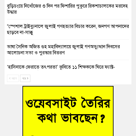
বুড়িচংয়ে নিখোঁজের ৩ দিন পর ফিশারির পুকুরে রিকশাচালকের মরদেহ
উদ্ধার
“স্পেশাল ট্রাইব্যুনালে জুলাই গণহত্যার বিচার করেন, জনগণ আপনাদের
ছাড়বে না-সাক্কু
ভাষা সৈনিক অজিত গুহ মহাবিদ্যালয়ে জুলাই গণঅভ্যুত্থান দিবসের
আলোচনা সভা ও পুরস্কার বিতরণ
‘হাসিনাকে ফেরাতে তৎপরতা’ কুবিতে ১১ শিক্ষককে ঘিরে ফ্যাক্ট-
ফাইন্ডিং কমিটি গঠন
আগে
পরে
বাঁশের খুঁটিতে ভর করে টিকে আছে সেতু
জুলাই গণঅভ্যুত্থান দিবসে কুমিল্লায় শ্রদ্ধা, র‍্যালি ও সংবর্ধনা
তনু হত্যা মামলায় গ্রেফতার সাবেক সেনা সদস্য হাফিজুর রহমান
হাইকোর্টের জামিনে মুক্ত