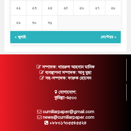
২২
২৩
২৪
২৫
২৬
২৭
২৮
২৯
৩০
৩১
« জুলাই
সেপ্টেম্বর »
সম্পাদক: খায়রুল আহসান মানিক
ব্যবস্থাপনা সম্পাদক: আবু মুছা
সহ-সম্পাদক: ফারুক হোসেন
যোগাযোগ:
কুমিল্লা-৩৫০০
cumillarpaper@gmail.com
news@cumillarpaper.com
+৮৮০১৭০৫৫৪৫৫২৪