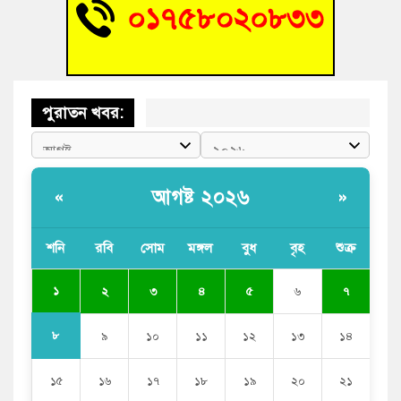
আহত শিক্ষার্থীদের দেখতে গিয়ে মেডিকেলের ক্যান্টিনে অবরুদ্ধ জবি
শিক্ষক
পুরাতন খবর:
আগষ্ট ২০২৬
«
»
শনি
রবি
সোম
মঙ্গল
বুধ
বৃহ
শুক্র
১
২
৩
৪
৫
৬
৭
৮
৯
১০
১১
১২
১৩
১৪
১৫
১৬
১৭
১৮
১৯
২০
২১