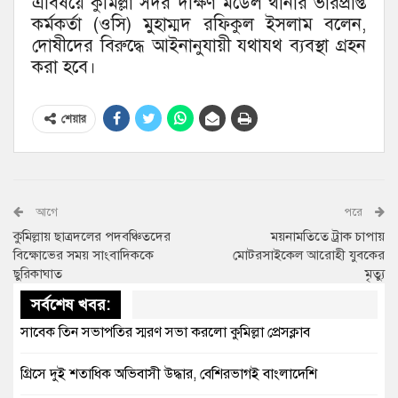
এবিষয়ে কুমিল্লা সদর দক্ষিণ মডেল থানার ভারপ্রাপ্ত
কর্মকর্তা (ওসি) মুহাম্মদ রফিকুল ইসলাম বলেন,
দোষীদের বিরুদ্ধে আইনানুযায়ী যথাযথ ব্যবস্থা গ্রহন
করা হবে।
শেয়ার
আগে
পরে
কুমিল্লায় ছাত্রদলের পদবঞ্চিতদের
ময়নামতিতে ট্রাক চাপায়
বিক্ষোভের সময় সাংবাদিককে
মোটরসাইকেল আরোহী যুবকের
ছুরিকাঘাত
মৃত্যু
সর্বশেষ খবর:
সাবেক তিন সভাপতির স্মরণ সভা করলো কুমিল্লা প্রেসক্লাব
গ্রিসে দুই শতাধিক অভিবাসী উদ্ধার, বেশিরভাগই বাংলাদেশি