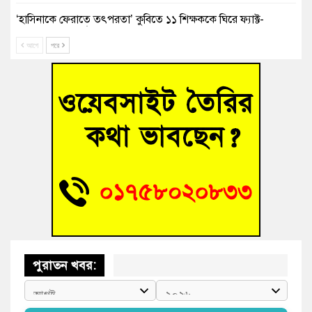
‘হাসিনাকে ফেরাতে তৎপরতা’ কুবিতে ১১ শিক্ষককে ঘিরে ফ্যাক্ট-
ফাইন্ডিং কমিটি গঠন
আগে
পরে
বাঁশের খুঁটিতে ভর করে টিকে আছে সেতু
জুলাই গণঅভ্যুত্থান দিবসে কুমিল্লায় শ্রদ্ধা, র‍্যালি ও সংবর্ধনা
তনু হত্যা মামলায় গ্রেফতার সাবেক সেনা সদস্য হাফিজুর রহমান
হাইকোর্টের জামিনে মুক্ত
আহত শিক্ষার্থীদের দেখতে গিয়ে মেডিকেলের ক্যান্টিনে অবরুদ্ধ জবি
শিক্ষক
পুরাতন খবর: