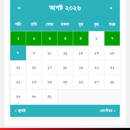
আগষ্ট ২০২৬
«
»
শনি
রবি
সোম
মঙ্গল
বুধ
বৃহ
শুক্র
১
২
৩
৪
৫
৬
৭
৮
৯
১০
১১
১২
১৩
১৪
১৫
১৬
১৭
১৮
১৯
২০
২১
২২
২৩
২৪
২৫
২৬
২৭
২৮
২৯
৩০
৩১
« জুলাই
সেপ্টেম্বর »