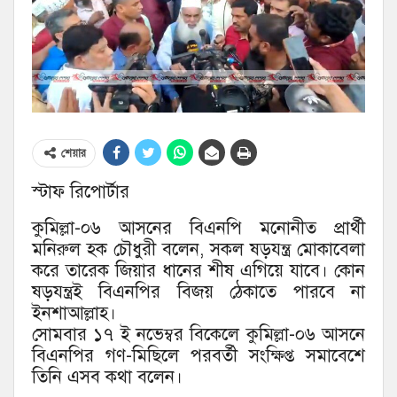
শেয়ার
স্টাফ রিপোর্টার
কুমিল্লা-০৬ আসনের বিএনপি মনোনীত প্রার্থী
মনিরুল হক চৌধুরী বলেন, সকল ষড়যন্ত্র মোকাবেলা
করে তারেক জিয়ার ধানের শীষ এগিয়ে যাবে। কোন
ষড়যন্ত্রই বিএনপির বিজয় ঠেকাতে পারবে না
ইনশাআল্লাহ।
সোমবার ১৭ ই নভেম্বর বিকেলে কুমিল্লা-০৬ আসনে
বিএনপির গণ-মিছিলে পরবর্তী সংক্ষিপ্ত সমাবেশে
তিনি এসব কথা বলেন।