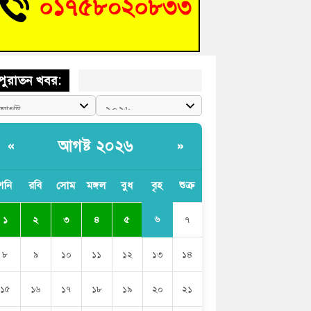
চংয়ে জুলাই গণঅভ্যুত্থান দিবস উদযাপন উপলক্ষে
তুতিমূলক সভা অনুষ্ঠিত
পুরাতন খবর:
আগষ্ট ২০২৬
«
»
শনি
রবি
সোম
মঙ্গল
বুধ
বৃহ
শুক্র
৬
১
২
৩
৪
৫
৭
৮
৯
১০
১১
১২
১৩
১৪
১৫
১৬
১৭
১৮
১৯
২০
২১