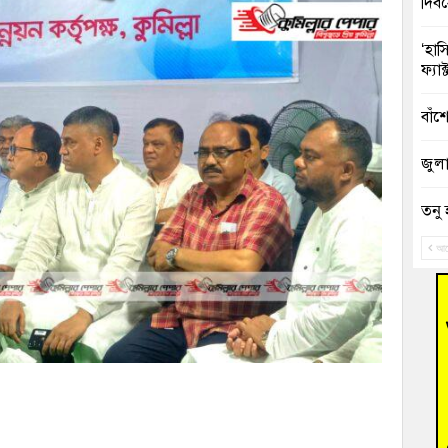
দিব
‘হাস
ফ্যা
বাঁশ
জুলাই
তনু 
রহমা
আগ
আহত 
অবরু
হোম
অভি
বুড়ি
উদ্য