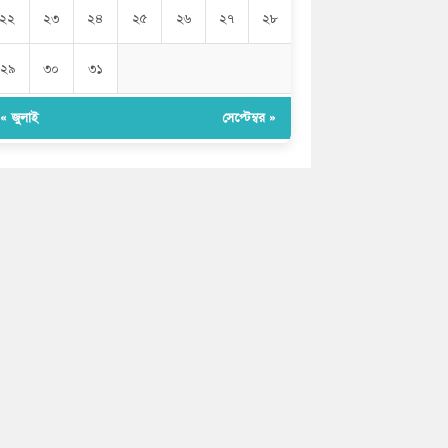
২২
২৩
২৪
২৫
২৬
২৭
২৮
২৯
৩০
৩১
« জুলাই
সেপ্টেম্বর »