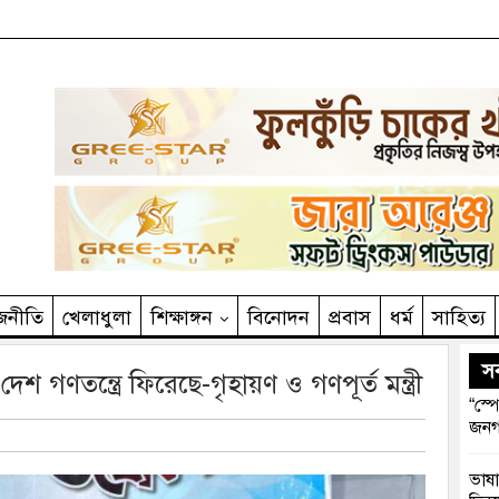
জনীতি
খেলাধুলা
শিক্ষাঙ্গন
বিনোদন
প্রবাস
ধর্ম
সাহিত‌্য
সর
শ গণতন্ত্রে ফিরেছে-গৃহায়ণ ও গণপূর্ত মন্ত্রী
“স্প
জনগ
ভাষা