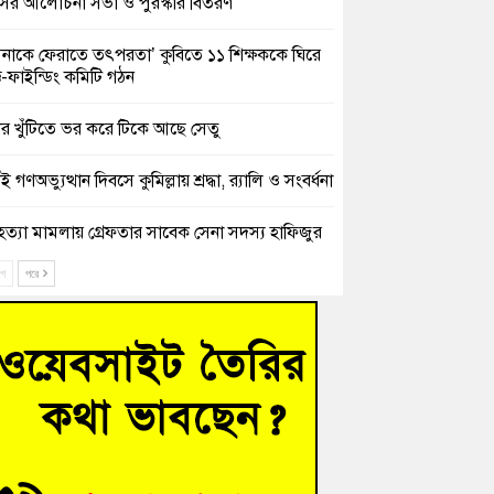
সের আলোচনা সভা ও পুরস্কার বিতরণ
িনাকে ফেরাতে তৎপরতা’ কুবিতে ১১ শিক্ষককে ঘিরে
ক্ট-ফাইন্ডিং কমিটি গঠন
ের খুঁটিতে ভর করে টিকে আছে সেতু
 গণঅভ্যুত্থান দিবসে কুমিল্লায় শ্রদ্ধা, র‍্যালি ও সংবর্ধনা
হত্যা মামলায় গ্রেফতার সাবেক সেনা সদস্য হাফিজুর
ন হাইকোর্টের জামিনে মুক্ত
ে
পরে
শিক্ষার্থীদের দেখতে গিয়ে মেডিকেলের ক্যান্টিনে
দ্ধ জবি শিক্ষক
নায় বিধবা নারীর জমি দখল ও জীবননাশের হুমকির
যোগ
চংয়ে অতিথি পাখির আবাসস্থল সংরক্ষণে প্রশাসনের
োগ; ৯ সদস্যের কমিটি গঠন