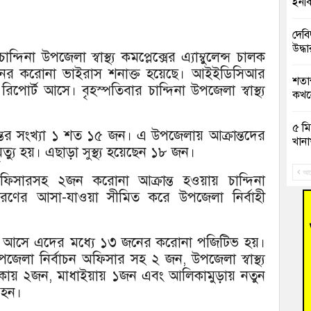
ইনকি
দেবি
উদ্ধা
দিনা উপজেলা স্বাস্থ্য কমপ্লেক্সের এ্যাম্বুলেন্স চালক
ের করোনা ভাইরাস শনাক্ত হয়েছে। আইইডিসিআর
শতাব
্ট আসে। বৃহস্পতিবার চান্দিনা উপজেলা স্বাস্থ্য
কখনো
৫ মি
্তের সংখ্যা ১ শত ১৫ জন। এ উপজেলায় আক্রান্তদের
খানা
ৃত্যু হয়। এছাড়া সুস্থ্য হয়েছেন ১৮ জন।
সাবে
আগ
অফিসারসহ ২জন করোনা আক্রান্ত হওয়ায় চান্দিনা
ধারণের আসা-যাওয়া সীমিত করে উপজেলা নির্বাহী
গ্রি
বাংল
্ট আসে এদের মধ্যে ১৩ জনের করোনা পজিটিভ হয়।
বুড়ি
পজেলা নির্বাচন অফিসার সহ ২ জন, উপজেলা স্বাস্থ্য
রিক
 এলাকায় ২জন, মাধাইয়ায় ১জন এবং আলিকামুড়ায় নতুন
 হন।
“স্প