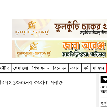
জনীতি
খেলাধুলা
শিক্ষাঙ্গন
বিনোদন
প্রবাস
ধর্ম
সাহিত‌্য
সর
িসারসহ ১৩জনের করোনা শনাক্ত
জে.আ
মাঝে
জুলা