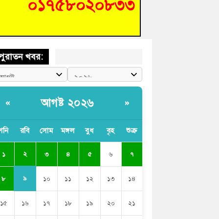
ণ আপনাদের ছাড়বে না-সাক্কু
 সৈনিক অজিত গুহ মহাবিদ্যালয়ে জুলাই গণঅভ্যুত্থান
সের আলোচনা সভা ও পুরস্কার বিতরণ
পুরাতন খবর:
আগষ্ট ২০২৬
«
»
শনি
রবি
সোম
মঙ্গল
বুধ
বৃহ
শুক্র
২
১
৩
৪
৫
৬
৭
৯
৮
১০
১১
১২
১৩
১৪
১৫
১৬
১৭
১৮
১৯
২০
২১