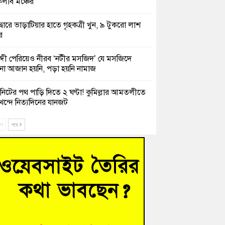
লাব মঞ্চের
দ্বারে ভাড়াটিয়ার হাতে গৃহকত্রী খুন, ৯ টুকরো লাশ
র
্দী পেরিয়েও নীরব ‘নটীর মসজিদ’ যে মসজিদে
 আজান হয়নি, পড়া হয়নি নামাজ
নিটের পথ পাড়ি দিতে ২ ঘণ্টা! কুমিল্লার আমতলীতে
খন্দে নিত্যদিনের যানজট
ক তিন সভাপতির স্মরণ সভা করলো কুমিল্লা প্রেসক্লাব
ে
পরে
সে দুই শতাধিক অভিবাসী উদ্ধার, বেশিরভাগই
াদেশি
চংয়ে নিখোঁজের ৩ দিন পর ফিশারির পুকুরে
শাচালকের মরদেহ উদ্ধার
েশাল ট্রাইব্যুনালে জুলাই গণহত্যার বিচার করেন,