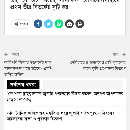
এই পোস্টটি ঘিরেই সামাজিক যোগাযোগমাধ্যমে
প্রথম তীব্র বিতর্কের সৃষ্টি হয়।
শেয়ার
আগে
পরে
কারিগরি শিক্ষার উন্নয়নেই দক্ষ
দেবিদ্বারে ৪ হাজারের বেশি কৃষকের
মানবসম্পদ গড়ে উঠবে- এমপি
মাঝে কৃষি প্রণোদনা বিতরণ
জসিম উদ্দিন
সর্বশেষ খবর:
“স্পেশাল ট্রাইব্যুনালে জুলাই গণহত্যার বিচার করেন, জনগণ আপনাদের
ছাড়বে না-সাক্কু
ভাষা সৈনিক অজিত গুহ মহাবিদ্যালয়ে জুলাই গণঅভ্যুত্থান দিবসের
আলোচনা সভা ও পুরস্কার বিতরণ