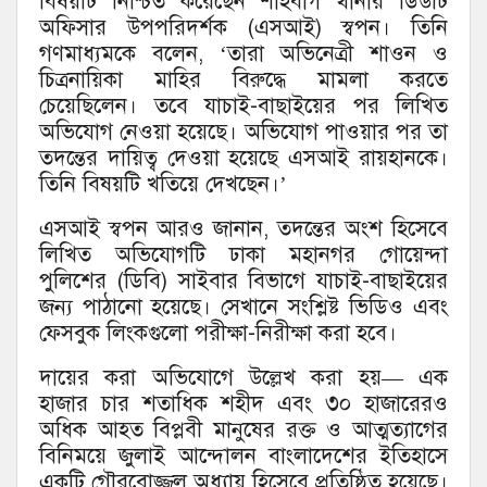
বিষয়টি নিশ্চিত করেছেন শাহবাগ থানার ডিউটি
অফিসার উপপরিদর্শক (এসআই) স্বপন। তিনি
গণমাধ্যমকে বলেন, ‘তারা অভিনেত্রী শাওন ও
চিত্রনায়িকা মাহির বিরুদ্ধে মামলা করতে
চেয়েছিলেন। তবে যাচাই-বাছাইয়ের পর লিখিত
অভিযোগ নেওয়া হয়েছে। অভিযোগ পাওয়ার পর তা
তদন্তের দায়িত্ব দেওয়া হয়েছে এসআই রায়হানকে।
তিনি বিষয়টি খতিয়ে দেখছেন।’
এসআই স্বপন আরও জানান, তদন্তের অংশ হিসেবে
লিখিত অভিযোগটি ঢাকা মহানগর গোয়েন্দা
পুলিশের (ডিবি) সাইবার বিভাগে যাচাই-বাছাইয়ের
জন্য পাঠানো হয়েছে। সেখানে সংশ্লিষ্ট ভিডিও এবং
ফেসবুক লিংকগুলো পরীক্ষা-নিরীক্ষা করা হবে।
দায়ের করা অভিযোগে উল্লেখ করা হয়— এক
হাজার চার শতাধিক শহীদ এবং ৩০ হাজারেরও
অধিক আহত বিপ্লবী মানুষের রক্ত ও আত্মত্যাগের
বিনিময়ে জুলাই আন্দোলন বাংলাদেশের ইতিহাসে
একটি গৌরবোজ্জ্বল অধ্যায় হিসেবে প্রতিষ্ঠিত হয়েছে।