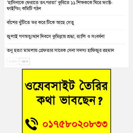
‘হাসিনাকে ফেরাতে তৎপরতা’ কুবিতে ১১ শিক্ষককে ঘিরে ফ্যাক্ট-
ফাইন্ডিং কমিটি গঠন
বাঁশের খুঁটিতে ভর করে টিকে আছে সেতু
জুলাই গণঅভ্যুত্থান দিবসে কুমিল্লায় শ্রদ্ধা, র‍্যালি ও সংবর্ধনা
তনু হত্যা মামলায় গ্রেফতার সাবেক সেনা সদস্য হাফিজুর রহমান
হাইকোর্টের জামিনে মুক্ত
আগে
পরে
আহত শিক্ষার্থীদের দেখতে গিয়ে মেডিকেলের ক্যান্টিনে অবরুদ্ধ জবি
শিক্ষক
হোমনায় বিধবা নারীর জমি দখল ও জীবননাশের হুমকির অভিযোগ
বুড়িচংয়ে অতিথি পাখির আবাসস্থল সংরক্ষণে প্রশাসনের উদ্যোগ; ৯
সদস্যের কমিটি গঠন
বুড়িচংয়ে জুলাই গণঅভ্যুত্থান দিবস উদযাপন উপলক্ষে প্রস্তুতিমূলক
সভা অনুষ্ঠিত