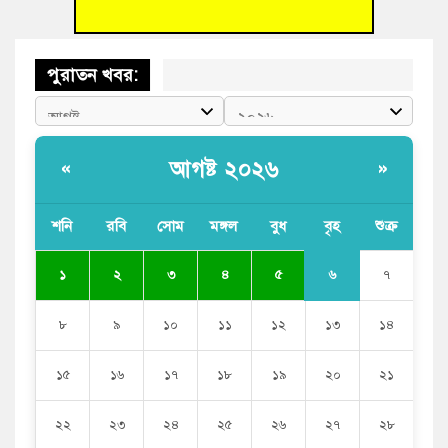
পুরাতন খবর:
আগষ্ট ২০২৬
«
»
শনি
রবি
সোম
মঙ্গল
বুধ
বৃহ
শুক্র
৬
১
২
৩
৪
৫
৭
৮
৯
১০
১১
১২
১৩
১৪
১৫
১৬
১৭
১৮
১৯
২০
২১
২২
২৩
২৪
২৫
২৬
২৭
২৮