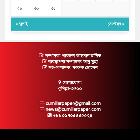
২৯
৩০
৩১
« জুলাই
সেপ্টেম্বর »
সম্পাদক: খায়রুল আহসান মানিক
ব্যবস্থাপনা সম্পাদক: আবু মুছা
সহ-সম্পাদক: ফারুক হোসেন
যোগাযোগ:
কুমিল্লা-৩৫০০
cumillarpaper@gmail.com
news@cumillarpaper.com
+৮৮০১৭০৫৫৪৫৫২৪