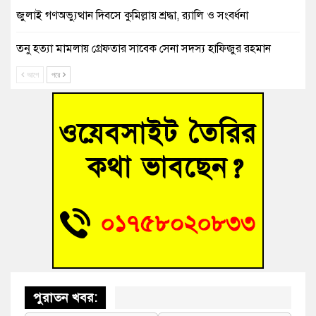
জুলাই গণঅভ্যুত্থান দিবসে কুমিল্লায় শ্রদ্ধা, র‍্যালি ও সংবর্ধনা
তনু হত্যা মামলায় গ্রেফতার সাবেক সেনা সদস্য হাফিজুর রহমান
হাইকোর্টের জামিনে মুক্ত
আগে
পরে
আহত শিক্ষার্থীদের দেখতে গিয়ে মেডিকেলের ক্যান্টিনে অবরুদ্ধ জবি
শিক্ষক
হোমনায় বিধবা নারীর জমি দখল ও জীবননাশের হুমকির অভিযোগ
বুড়িচংয়ে অতিথি পাখির আবাসস্থল সংরক্ষণে প্রশাসনের উদ্যোগ; ৯
সদস্যের কমিটি গঠন
বুড়িচংয়ে জুলাই গণঅভ্যুত্থান দিবস উদযাপন উপলক্ষে প্রস্তুতিমূলক
সভা অনুষ্ঠিত
পুরাতন খবর: