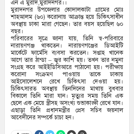
এন এ মুরাদ,মুরাদনগর।।
মুরাদনগর উপজেলার কোদালকাটা গ্রামের মোঃ
শাহআলম (৬০) করোনায় আক্রান্ত হয়ে চিকিৎসাধীন
অবস্থায় ঢাকা মারা গেছেন। তার বয়স হয়েছিল ৬০
বছর।
পরিবারের সূত্রে জানা যায়, তিনি স্ব-পরিবারে
নারায়ণগঞ্জ থাকতেন। নারায়ণগঞ্জের ডিআইটি
মার্কেটে ফার্মেসি ব্যবসা করতেন। সপ্তাহ খানেক
আগে তার ঠান্ডা – জ্বর কাশি হয়। তখন তার নমুনা
সংগ্রহ করে আইইডিসিআরে পাঠানো হয়। পরীক্ষায়
করোনা সংক্রমণ পাওয়ায় তাকে ঢাকায়
আইসোলেশনে রেখে চিকিৎসা দেওয়া হয়।
চিকিৎসারত অবস্থায় তিনদিনের মাথায় বুধবার
বিকালে তিনি মারা যান। মৃত্যুর সময় তিনি এক
ছেলে এক মেয়ে স্ত্রীসহ অসংখ্য শুভাকাঙ্ক্ষী রেখে যান।
এছাড়া তিনি প্রধানমন্ত্রীর প্রেস সচিব জয়নাল
আবেদীনের সম্পর্কে চাচা হন।