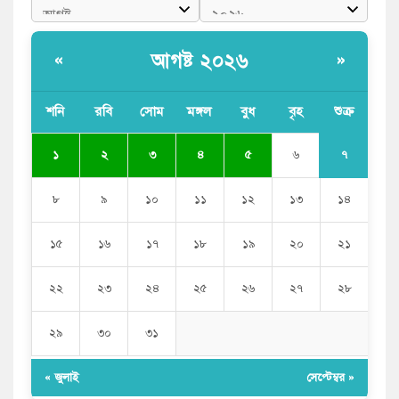
আগষ্ট ২০২৬
«
»
শনি
রবি
সোম
মঙ্গল
বুধ
বৃহ
শুক্র
৭
১
২
৩
৪
৫
৬
৮
৯
১০
১১
১২
১৩
১৪
১৫
১৬
১৭
১৮
১৯
২০
২১
২২
২৩
২৪
২৫
২৬
২৭
২৮
২৯
৩০
৩১
« জুলাই
সেপ্টেম্বর »