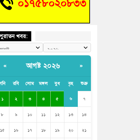
চংয়ে জুলাই গণঅভ্যুত্থান দিবস উদযাপন উপলক্ষে
তুতিমূলক সভা অনুষ্ঠিত
পুরাতন খবর:
আগষ্ট ২০২৬
«
»
শনি
রবি
সোম
মঙ্গল
বুধ
বৃহ
শুক্র
৬
১
২
৩
৪
৫
৭
৮
৯
১০
১১
১২
১৩
১৪
১৫
১৬
১৭
১৮
১৯
২০
২১