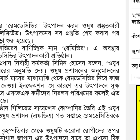
দিব
‘হাস
ফ্যা
র ‘রেমডেসিভির’ উৎপাদন করল ওষুধ প্রস্তুতকারী
ল লিমিটেড। উৎপাদনের সব প্রস্তুতি শেষ করার পর
বাঁশ
ড়া শুরু হয়েছে।
িরের বাণিজ্যিক নাম ‘রেমিভির’। এ অবস্থায়
জুলাই
সিভির উৎপাদনকারী প্রতিষ্ঠান।
ধান নির্বাহী কর্মকর্তা সিমিন হোসেন বলেন, ‘ওষুধ
তনু 
বহারের অনুমতি দেয়। ওষুধ প্রশাসনের অনুমোদনের
রহমা
মার্চ মাসের মাঝামাঝি থেকে রেমডেসিভির নিয়ে কাজ
আগ
 দেওয়া ইনজেকশন, সে কারণে এর উৎপাদনে সূক্ষ্ম
আহত 
 ধরে এসকেএফ কর্মীদের নিরলস পরিশ্রমের ফলেই এত
অবরু
েছে।
তিষ্ঠান গিলিয়েড সায়েন্সেস কোম্পানির তৈরি এই ওষুধ
হোম
অভি
রের ওষুধ প্রশাসন (এফডিএ) গত সপ্তাহে রেমডেসিভিরকে
বুড়ি
শাসন বৃহস্পতিবার থেকে ওষুধটি করোনা রোগীদের ওপর
উদ্য
ে নাগাদ জাপান এর উৎপাদনে যাবে তা এখনো ঠিক