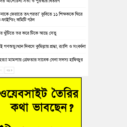
সের আলোচনা সভা ও পুরস্কার বিতরণ
িনাকে ফেরাতে তৎপরতা’ কুবিতে ১১ শিক্ষককে ঘিরে
ক্ট-ফাইন্ডিং কমিটি গঠন
ের খুঁটিতে ভর করে টিকে আছে সেতু
 গণঅভ্যুত্থান দিবসে কুমিল্লায় শ্রদ্ধা, র‍্যালি ও সংবর্ধনা
হত্যা মামলায় গ্রেফতার সাবেক সেনা সদস্য হাফিজুর
ন হাইকোর্টের জামিনে মুক্ত
ে
পরে
শিক্ষার্থীদের দেখতে গিয়ে মেডিকেলের ক্যান্টিনে
দ্ধ জবি শিক্ষক
নায় বিধবা নারীর জমি দখল ও জীবননাশের হুমকির
যোগ
চংয়ে অতিথি পাখির আবাসস্থল সংরক্ষণে প্রশাসনের
োগ; ৯ সদস্যের কমিটি গঠন