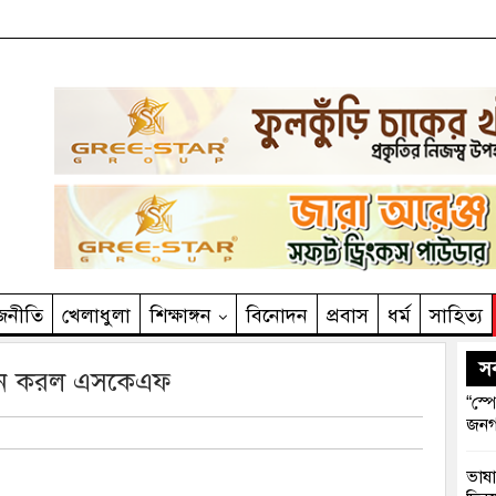
জনীতি
খেলাধুলা
শিক্ষাঙ্গন
বিনোদন
প্রবাস
ধর্ম
সাহিত‌্য
সর
াদন করল এসকেএফ
“স্প
জনগ
ভাষা