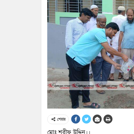
শেয়ার
মোঃ শরীফ উদ্দিন।।