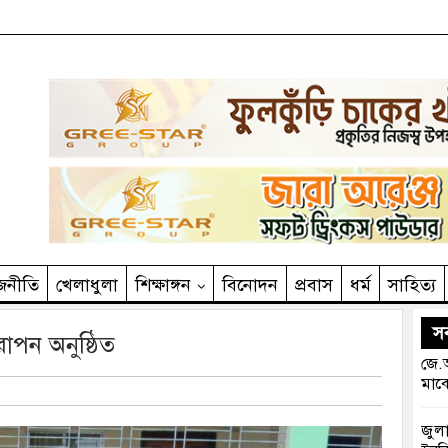
জনীতি
খেলাধুলা
শিক্ষাঙ্গন
বিনোদন
প্রবাস
ধর্ম
সাহিত‌্য
সর
 রোপন অনুষ্ঠিত
জে.আ
মাঝে
জুলা