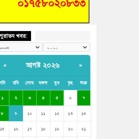
ণ আপনাদের ছাড়বে না-সাক্কু
 সৈনিক অজিত গুহ মহাবিদ্যালয়ে জুলাই গণঅভ্যুত্থান
সের আলোচনা সভা ও পুরস্কার বিতরণ
পুরাতন খবর:
আগষ্ট ২০২৬
«
»
শনি
রবি
সোম
মঙ্গল
বুধ
বৃহ
শুক্র
২
১
৩
৪
৫
৬
৭
৯
৮
১০
১১
১২
১৩
১৪
১৫
১৬
১৭
১৮
১৯
২০
২১