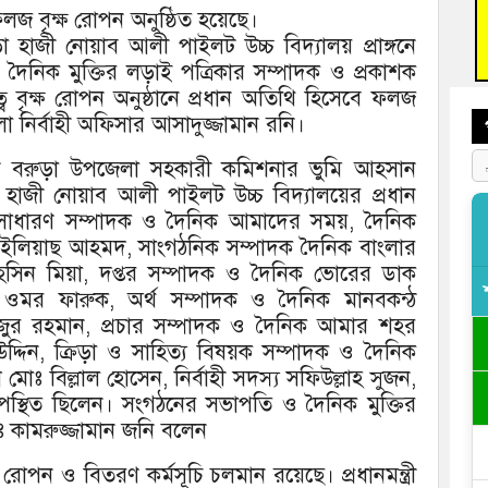
জনগ
 ফলজ বৃক্ষ রোপন অনুষ্ঠিত হয়েছে।
 হাজী নোয়াব আলী পাইলট উচ্চ বিদ্যালয় প্রাঙ্গনে
ভাষা
 দৈনিক মুক্তির লড়াই পত্রিকার সম্পাদক ও প্রকাশক
দিব
 বৃক্ষ রোপন অনুষ্ঠানে প্রধান অতিথি হিসেবে ফলজ
নির্বাহী অফিসার আসাদুজ্জামান রনি।
েন বরুড়া উপজেলা সহকারী কমিশনার ভুমি আহসান
হাজী নোয়াব আলী পাইলট উচ্চ বিদ্যালয়ের প্রধান
র সাধারণ সম্পাদক ও দৈনিক আমাদের সময়, দৈনিক
মোঃ ইলিয়াছ আহমদ, সাংগঠনিক সম্পাদক দৈনিক বাংলার
মহসিন মিয়া, দপ্তর সম্পাদক ও দৈনিক ভোরের ডাক
়ান ওমর ফারুক, অর্থ সম্পাদক ও দৈনিক মানবকন্ঠ
জিজুর রহমান, প্রচার সম্পাদক ও দৈনিক আমার শহর
 উদ্দিন, ক্রিড়া ও সাহিত্য বিষয়ক সম্পাদক ও দৈনিক
ি মোঃ বিল্লাল হোসেন, নির্বাহী সদস্য সফিউল্লাহ সুজন,
 উপস্থিত ছিলেন। সংগঠনের সভাপতি ও দৈনিক মুক্তির
ঃ কামরুজ্জামান জনি বলেন
ষ রোপন ও বিতরণ কর্মসূচি চলমান রয়েছে। প্রধানমন্ত্রী