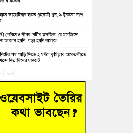
লাব মঞ্চের
দ্বারে ভাড়াটিয়ার হাতে গৃহকত্রী খুন, ৯ টুকরো লাশ
র
্দী পেরিয়েও নীরব ‘নটীর মসজিদ’ যে মসজিদে
 আজান হয়নি, পড়া হয়নি নামাজ
নিটের পথ পাড়ি দিতে ২ ঘণ্টা! কুমিল্লার আমতলীতে
খন্দে নিত্যদিনের যানজট
ক তিন সভাপতির স্মরণ সভা করলো কুমিল্লা প্রেসক্লাব
ে
পরে
সে দুই শতাধিক অভিবাসী উদ্ধার, বেশিরভাগই
াদেশি
চংয়ে নিখোঁজের ৩ দিন পর ফিশারির পুকুরে
শাচালকের মরদেহ উদ্ধার
েশাল ট্রাইব্যুনালে জুলাই গণহত্যার বিচার করেন,