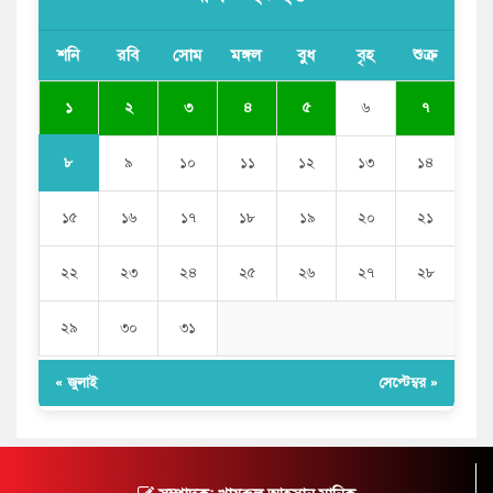
শনি
রবি
সোম
মঙ্গল
বুধ
বৃহ
শুক্র
১
২
৩
৪
৫
৬
৭
৮
৯
১০
১১
১২
১৩
১৪
১৫
১৬
১৭
১৮
১৯
২০
২১
২২
২৩
২৪
২৫
২৬
২৭
২৮
২৯
৩০
৩১
« জুলাই
সেপ্টেম্বর »