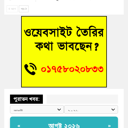
ফাইন্ডিং কমিটি গঠন
আগে
পরে
বাঁশের খুঁটিতে ভর করে টিকে আছে সেতু
জুলাই গণঅভ্যুত্থান দিবসে কুমিল্লায় শ্রদ্ধা, র‍্যালি ও সংবর্ধনা
তনু হত্যা মামলায় গ্রেফতার সাবেক সেনা সদস্য হাফিজুর রহমান
হাইকোর্টের জামিনে মুক্ত
আহত শিক্ষার্থীদের দেখতে গিয়ে মেডিকেলের ক্যান্টিনে অবরুদ্ধ জবি
শিক্ষক
পুরাতন খবর:
আগষ্ট ২০২৬
«
»