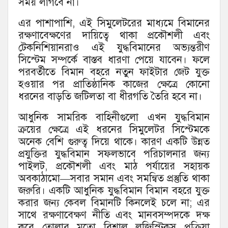
সময় লাগবে না।
এর পাশাপাশি, এই সিমুলেটরের মাধ্যমে বিমানের
রক্ষণাবেক্ষণের দায়িত্বে থাকা প্রকৌশলী এবং
টেকনিশিয়ানরাও এই যুদ্ধবিমানের অভ্যন্তরীণ
সিস্টেম সম্পর্কে বাস্তব ধারণা পেয়ে যাবেন। ফলে
পরবর্তীতে বিমান বহরে নতুন ফাইটার জেট যুক্ত
হওয়ার পর প্রাতিষ্ঠানিক কাজের ক্ষেত্রে কোনো
ধরনের বাড়তি জটিলতা বা ধীরগতি তৈরি হবে না।
আধুনিক সামরিক বাহিনীগুলো এখন যুদ্ধবিমান
ক্রয়ের ক্ষেত্রে এই ধরনের সিমুলেটর সিস্টেমকে
অনেক বেশি গুরুত্ব দিয়ে থাকে। কারণ একটি উন্নত
প্রযুক্তির যুদ্ধবিমান সফলভাবে পরিচালনার জন্য
পাইলট, প্রকৌশলী এবং মাঠ পর্যায়ের সহায়ক
অবকাঠামো—সবার সমান এবং সমন্বিত প্রস্তুতি থাকা
জরুরি। একটি আধুনিক যুদ্ধবিমান বিমান বহরে যুক্ত
করার জন্য কেবল বিমানটি কিনলেই চলে না; এর
সাথে রক্ষণাবেক্ষণ নীতি এবং মানবসম্পদকে দক্ষ
করে তোলার মতো বিশাল লজিস্টিকস প্রক্রিয়া