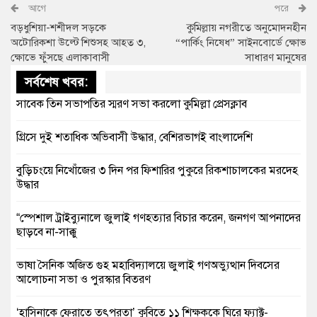
আগে
পরে
বড়ধুশিয়া-শশীদল সড়কে
কুমিল্লায় নগরীতে অনুমোদনহীন
অটোরিকশা উল্টে শিশুসহ আহত ৩,
“পার্কিং নিষেধ” সাইনবোর্ডে ক্ষোভ
ক্ষোভে ফুঁসছে এলাকাবাসী
সাধারণ মানুষের
সর্বশেষ খবর:
সাবেক তিন সভাপতির স্মরণ সভা করলো কুমিল্লা প্রেসক্লাব
গ্রিসে দুই শতাধিক অভিবাসী উদ্ধার, বেশিরভাগই বাংলাদেশি
বুড়িচংয়ে নিখোঁজের ৩ দিন পর ফিশারির পুকুরে রিকশাচালকের মরদেহ
উদ্ধার
“স্পেশাল ট্রাইব্যুনালে জুলাই গণহত্যার বিচার করেন, জনগণ আপনাদের
ছাড়বে না-সাক্কু
ভাষা সৈনিক অজিত গুহ মহাবিদ্যালয়ে জুলাই গণঅভ্যুত্থান দিবসের
আলোচনা সভা ও পুরস্কার বিতরণ
‘হাসিনাকে ফেরাতে তৎপরতা’ কুবিতে ১১ শিক্ষককে ঘিরে ফ্যাক্ট-