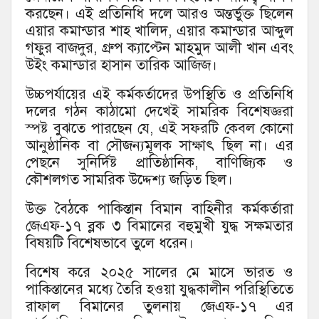
করছেন। এই প্রতিনিধি দলে আরও অন্তর্ভুক্ত ছিলেন
এয়ার কমান্ডার শাহ খালিদ, এয়ার কমান্ডার আব্দুল
গফুর বাজদুর, গ্রুপ ক্যাপ্টেন মাহমুদ আলী খান এবং
উইং কমান্ডার হাসান তারিক আজিজ।
উচ্চপর্যায়ের এই কর্মকর্তাদের উপস্থিতি ও প্রতিনিধি
দলের গঠন কাঠামো দেখেই সামরিক বিশেষজ্ঞরা
স্পষ্ট বুঝতে পারছেন যে, এই সফরটি কেবল কোনো
আনুষ্ঠানিক বা সৌজন্যমূলক সাক্ষাৎ ছিল না। এর
পেছনে সুনির্দিষ্ট প্রাতিষ্ঠানিক, বাণিজ্যিক ও
কৌশলগত সামরিক উদ্দেশ্য জড়িত ছিল।
উক্ত বৈঠকে পাকিস্তান বিমান বাহিনীর কর্মকর্তারা
জেএফ-১৭ ব্লক ৩ বিমানের বহুমুখী যুদ্ধ সক্ষমতার
বিষয়টি বিশেষভাবে তুলে ধরেন।
বিশেষ করে ২০২৫ সালের মে মাসে ভারত ও
পাকিস্তানের মধ্যে তৈরি হওয়া যুদ্ধকালীন পরিস্থিতিতে
রাফাল বিমানের তুলনায় জেএফ-১৭ এর