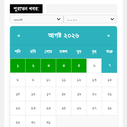
পুরাতন খবর:
আগষ্ট ২০২৬
«
»
শনি
রবি
সোম
মঙ্গল
বুধ
বৃহ
শুক্র
৭
১
২
৩
৪
৫
৬
৮
৯
১০
১১
১২
১৩
১৪
১৫
১৬
১৭
১৮
১৯
২০
২১
২২
২৩
২৪
২৫
২৬
২৭
২৮
২৯
৩০
৩১