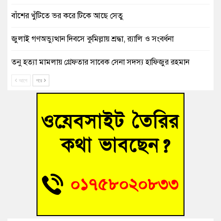
বাঁশের খুঁটিতে ভর করে টিকে আছে সেতু
জুলাই গণঅভ্যুত্থান দিবসে কুমিল্লায় শ্রদ্ধা, র‍্যালি ও সংবর্ধনা
তনু হত্যা মামলায় গ্রেফতার সাবেক সেনা সদস্য হাফিজুর রহমান
হাইকোর্টের জামিনে মুক্ত
আগে
পরে
আহত শিক্ষার্থীদের দেখতে গিয়ে মেডিকেলের ক্যান্টিনে অবরুদ্ধ জবি
শিক্ষক
হোমনায় বিধবা নারীর জমি দখল ও জীবননাশের হুমকির অভিযোগ
বুড়িচংয়ে অতিথি পাখির আবাসস্থল সংরক্ষণে প্রশাসনের উদ্যোগ; ৯
সদস্যের কমিটি গঠন
বুড়িচংয়ে জুলাই গণঅভ্যুত্থান দিবস উদযাপন উপলক্ষে প্রস্তুতিমূলক
সভা অনুষ্ঠিত