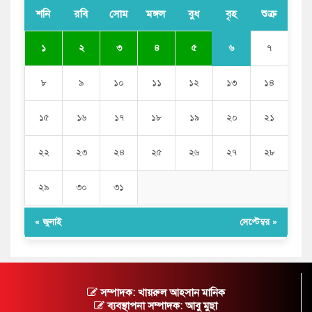
শনি
রবি
সোম
মঙ্গল
বুধ
বৃহ
শুক্র
৬
১
২
৩
৪
৫
৭
৮
৯
১০
১১
১২
১৩
১৪
১৫
১৬
১৭
১৮
১৯
২০
২১
২২
২৩
২৪
২৫
২৬
২৭
২৮
২৯
৩০
৩১
« জুলাই
সেপ্টেম্বর »
সম্পাদক: খায়রুল আহসান মানিক
ব্যবস্থাপনা সম্পাদক: আবু মুছা