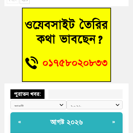
আগে
পরে
আহত শিক্ষার্থীদের দেখতে গিয়ে মেডিকেলের ক্যান্টিনে অবরুদ্ধ জবি
শিক্ষক
হোমনায় বিধবা নারীর জমি দখল ও জীবননাশের হুমকির অভিযোগ
বুড়িচংয়ে অতিথি পাখির আবাসস্থল সংরক্ষণে প্রশাসনের উদ্যোগ; ৯
সদস্যের কমিটি গঠন
বুড়িচংয়ে জুলাই গণঅভ্যুত্থান দিবস উদযাপন উপলক্ষে প্রস্তুতিমূলক
সভা অনুষ্ঠিত
পুরাতন খবর:
আগষ্ট ২০২৬
«
»