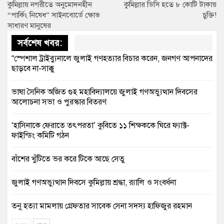
কুমিল্লায় নগরীতে অনুমোদনহীন
কুমিল্লার ডিসি হতে ৮ কোটি টাকায়
“পার্কিং নিষেধ” সাইনবোর্ডে ক্ষোভ
চুক্তি!
সাধারণ মানুষের
সর্বশেষ খবর:
“স্পেশাল ট্রাইব্যুনালে জুলাই গণহত্যার বিচার করেন, জনগণ আপনাদের
ছাড়বে না-সাক্কু
ভাষা সৈনিক অজিত গুহ মহাবিদ্যালয়ে জুলাই গণঅভ্যুত্থান দিবসের
আলোচনা সভা ও পুরস্কার বিতরণ
‘হাসিনাকে ফেরাতে তৎপরতা’ কুবিতে ১১ শিক্ষককে ঘিরে ফ্যাক্ট-
ফাইন্ডিং কমিটি গঠন
বাঁশের খুঁটিতে ভর করে টিকে আছে সেতু
জুলাই গণঅভ্যুত্থান দিবসে কুমিল্লায় শ্রদ্ধা, র‍্যালি ও সংবর্ধনা
তনু হত্যা মামলায় গ্রেফতার সাবেক সেনা সদস্য হাফিজুর রহমান
হাইকোর্টের জামিনে মুক্ত