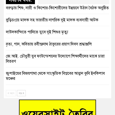
বরুড়ায় শিশু, নারী ও কিশোর-কিশোরীদের উন্নয়নে উঠান বৈঠক অনুষ্ঠিত
বুড়িচংয়ে মাদক সহ ভারতীয় নাগরিক দুই মাদক ব্যবসায়ী আটক
দাউদকান্দিতে পানিতে ডুবে দুই শিশুর মৃত্যু
নৃত্য, গান, কবিতায় রবীন্দ্রনাথ ঠাকুরের প্রয়াণ দিবস শ্রদ্ধাঞ্জলি
জে.আই. চৌধুরী যুব ফাউন্ডেশনের উদ্যোগে শিক্ষার্থীদের মাঝে চারা
বিতরণ
জুলাইয়ের বিজয়গাথা থেকে সাংস্কৃতিক বিপ্লবের আহ্বান কুবি ইনকিলাব
মঞ্চের
দেবিদ্বারে ভাড়াটিয়ার হাতে গৃহকত্রী খুন, ৯ টুকরো লাশ উদ্ধার
আগে
পরে
শতাব্দী পেরিয়েও নীরব ‘নটীর মসজিদ’ যে মসজিদে কখনো আজান
হয়নি, পড়া হয়নি নামাজ