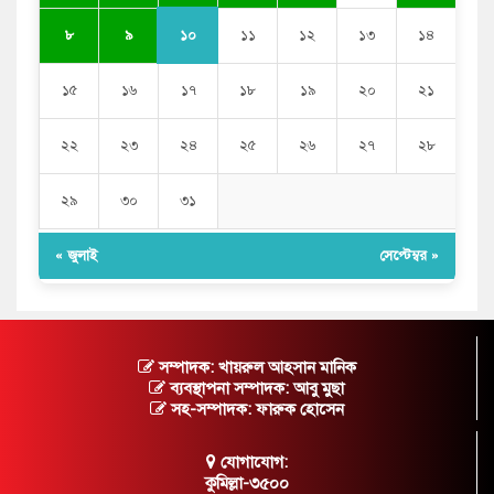
১০
৮
৯
১১
১২
১৩
১৪
১৫
১৬
১৭
১৮
১৯
২০
২১
২২
২৩
২৪
২৫
২৬
২৭
২৮
২৯
৩০
৩১
« জুলাই
সেপ্টেম্বর »
সম্পাদক: খায়রুল আহসান মানিক
ব্যবস্থাপনা সম্পাদক: আবু মুছা
সহ-সম্পাদক: ফারুক হোসেন
যোগাযোগ:
কুমিল্লা-৩৫০০