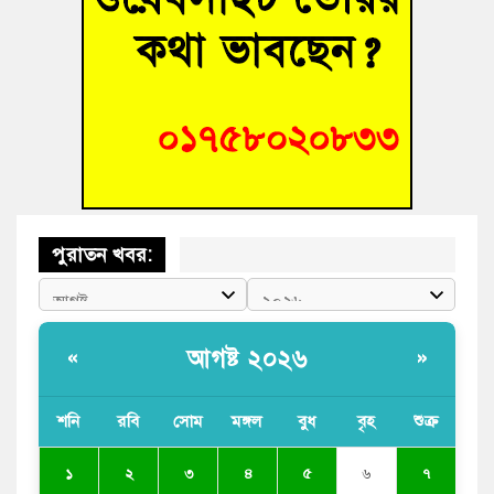
৫ মিনিটের পথ পাড়ি দিতে ২ ঘণ্টা! কুমিল্লার আমতলীতে খানাখন্দে
নিত্যদিনের যানজট
সাবেক তিন সভাপতির স্মরণ সভা করলো কুমিল্লা প্রেসক্লাব
পুরাতন খবর:
আগষ্ট ২০২৬
«
»
শনি
রবি
সোম
মঙ্গল
বুধ
বৃহ
শুক্র
৩
১
২
৪
৫
৬
৭