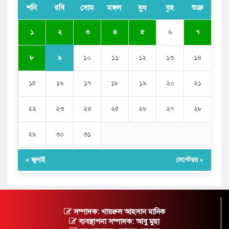
শনি
রবি
সোম
মঙ্গল
বুধ
বৃহ
শুক্র
২
১
৩
৪
৫
৬
৭
৯
৮
১০
১১
১২
১৩
১৪
১৫
১৬
১৭
১৮
১৯
২০
২১
২২
২৩
২৪
২৫
২৬
২৭
২৮
২৯
৩০
৩১
« জুলাই
সেপ্টেম্বর »
সম্পাদক: খায়রুল আহসান মানিক
ব্যবস্থাপনা সম্পাদক: আবু মুছা