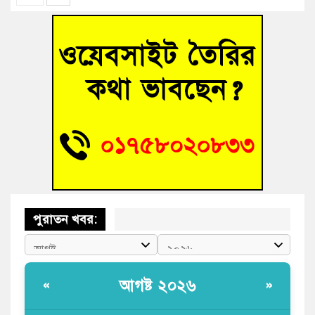
গ্রিসে দুই শতাধিক অভিবাসী উদ্ধার, বেশিরভাগই বাংলাদেশি
বুড়িচংয়ে নিখোঁজের ৩ দিন পর ফিশারির পুকুরে রিকশাচালকের মরদেহ
উদ্ধার
“স্পেশাল ট্রাইব্যুনালে জুলাই গণহত্যার বিচার করেন, জনগণ আপনাদের
ছাড়বে না-সাক্কু
ভাষা সৈনিক অজিত গুহ মহাবিদ্যালয়ে জুলাই গণঅভ্যুত্থান দিবসের
আলোচনা সভা ও পুরস্কার বিতরণ
পুরাতন খবর:
আগষ্ট ২০২৬
«
»