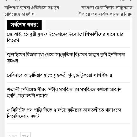
চান্দিনায় ব্যবসা প্রতিষ্ঠানে ভাঙচুর
করোনা মোকাবিলায় স্বাস্থ্যসম্মত
চালিয়েছে ছাত্রলীগ
উপায়ে ফল-সবজি খাওয়ার নিয়ম
সর্বশেষ খবর:
জে.আই. চৌধুরী যুব ফাউন্ডেশনের উদ্যোগে শিক্ষার্থীদের মাঝে চারা
বিতরণ
জুলাইয়ের বিজয়গাথা থেকে সাংস্কৃতিক বিপ্লবের আহ্বান কুবি ইনকিলাব
মঞ্চের
দেবিদ্বারে ভাড়াটিয়ার হাতে গৃহকত্রী খুন, ৯ টুকরো লাশ উদ্ধার
শতাব্দী পেরিয়েও নীরব ‘নটীর মসজিদ’ যে মসজিদে কখনো আজান
হয়নি, পড়া হয়নি নামাজ
৫ মিনিটের পথ পাড়ি দিতে ২ ঘণ্টা! কুমিল্লার আমতলীতে খানাখন্দে
নিত্যদিনের যানজট
সাবেক তিন সভাপতির স্মরণ সভা করলো কুমিল্লা প্রেসক্লাব
আগে
পরে