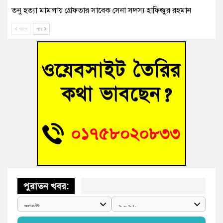
তনু হত্যা মামলায় গ্রেফতার সাবেক সেনা সদস্য হাফিজুর রহমান
হাইকোর্টের জামিনে মুক্ত
আগে
পরে
আহত শিক্ষার্থীদের দেখতে গিয়ে মেডিকেলের ক্যান্টিনে অবরুদ্ধ জবি
শিক্ষক
হোমনায় বিধবা নারীর জমি দখল ও জীবননাশের হুমকির অভিযোগ
বুড়িচংয়ে অতিথি পাখির আবাসস্থল সংরক্ষণে প্রশাসনের উদ্যোগ; ৯
সদস্যের কমিটি গঠন
বুড়িচংয়ে জুলাই গণঅভ্যুত্থান দিবস উদযাপন উপলক্ষে প্রস্তুতিমূলক
সভা অনুষ্ঠিত
পুরাতন খবর: