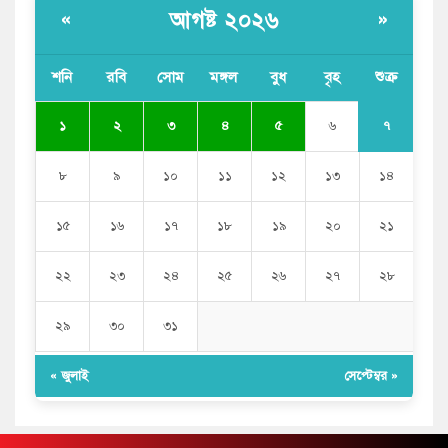
আগষ্ট ২০২৬
«
»
শনি
রবি
সোম
মঙ্গল
বুধ
বৃহ
শুক্র
৭
১
২
৩
৪
৫
৬
৮
৯
১০
১১
১২
১৩
১৪
১৫
১৬
১৭
১৮
১৯
২০
২১
২২
২৩
২৪
২৫
২৬
২৭
২৮
২৯
৩০
৩১
« জুলাই
সেপ্টেম্বর »