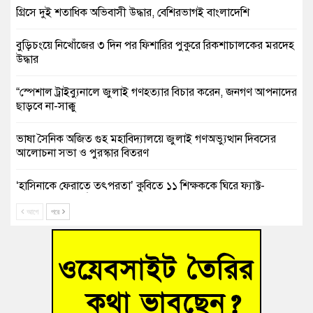
গ্রিসে দুই শতাধিক অভিবাসী উদ্ধার, বেশিরভাগই বাংলাদেশি
বুড়িচংয়ে নিখোঁজের ৩ দিন পর ফিশারির পুকুরে রিকশাচালকের মরদেহ
উদ্ধার
“স্পেশাল ট্রাইব্যুনালে জুলাই গণহত্যার বিচার করেন, জনগণ আপনাদের
ছাড়বে না-সাক্কু
ভাষা সৈনিক অজিত গুহ মহাবিদ্যালয়ে জুলাই গণঅভ্যুত্থান দিবসের
আলোচনা সভা ও পুরস্কার বিতরণ
‘হাসিনাকে ফেরাতে তৎপরতা’ কুবিতে ১১ শিক্ষককে ঘিরে ফ্যাক্ট-
ফাইন্ডিং কমিটি গঠন
আগে
পরে
বাঁশের খুঁটিতে ভর করে টিকে আছে সেতু
জুলাই গণঅভ্যুত্থান দিবসে কুমিল্লায় শ্রদ্ধা, র‍্যালি ও সংবর্ধনা
তনু হত্যা মামলায় গ্রেফতার সাবেক সেনা সদস্য হাফিজুর রহমান
হাইকোর্টের জামিনে মুক্ত