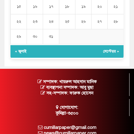
১৫
১৬
১৭
১৮
১৯
২০
২১
২২
২৩
২৪
২৫
২৬
২৭
২৮
২৯
৩০
৩১
« জুলাই
সেপ্টেম্বর »
সম্পাদক: খায়রুল আহসান মানিক
ব্যবস্থাপনা সম্পাদক: আবু মুছা
সহ-সম্পাদক: ফারুক হোসেন
যোগাযোগ:
কুমিল্লা-৩৫০০
cumillarpaper@gmail.com
news@cumillarpaper.com