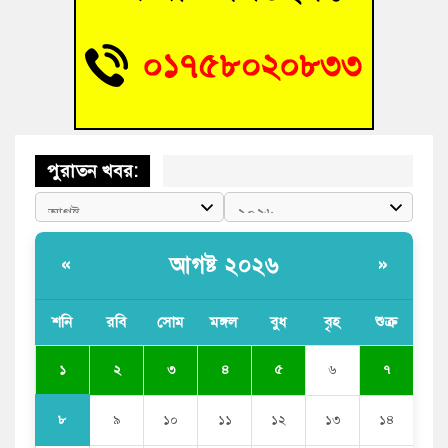
আহত শিক্ষার্থীদের দেখতে গিয়ে মেডিকেলের ক্যান্টিনে অবরুদ্ধ জবি
শিক্ষক
পুরাতন খবর:
আগষ্ট ২০২৬
«
»
শনি
রবি
সোম
মঙ্গল
বুধ
বৃহ
শুক্র
১
২
৩
৪
৫
৬
৭
৮
৯
১০
১১
১২
১৩
১৪