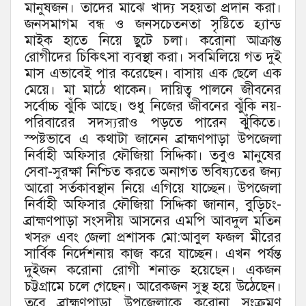
মানুষজন। তাদের মাঝে খাদ্য সহয়তা প্রদান করা।
জনসমাগম বন্ধ ও জনসচেতনতা সৃষ্টিতে হ্যান্ড
মাইক হাতে নিয়ে ছুটে চলা। করোনা আক্রান্ত
রোগীদের চিকিৎসা ব্যবস্থা করা। সবমিলিয়ে গত দুই
মাস এভাবেই পার করেছেন। বাসায় এক ছেলে এক
মেয়ে। মা মাঠে থাকেন। দায়িত্ব পালনে জীবনের
সর্বোচ্চ ঝুঁকি আছে। শুধু নিজের জীবনের ঝুঁকি নয়-
পরিবারের সদস্যরাও পড়তে পারেন ঝুঁকিতে।
স্পষ্টভাবে এ কথাটা জানেন ব্রাহ্মণপাড়া উপজেলা
নির্বাহী অফিসার ফৌজিয়া সিদ্দিকা। তবুও মানুষের
সেবা-সুরক্ষা নিশ্চিত করতে অনাগত ভবিষ্যতের জন্য
আরো সর্তকাবস্থান নিয়ে এগিয়ে যাচ্ছেন। উপজেলা
নির্বাহী অফিসার ফৌজিয়া সিদ্দিকা জানান, বুড়িচং-
ব্রাহ্মণপাড়া সংসদীয় আসনের এমপি আবদুল মতিন
খসরু এবং জেলা প্রশাসক মো:আবুল ফজল মীরের
সার্বিক নির্দেশনায় কাজ করে যাচ্ছেন। এখন পর্যন্ত
দুইজন করোনা রোগী শনাক্ত হয়েছেন। একজন
চট্টগ্রামে চলে গেছেন। আরেকজন সুস্থ হয়ে উঠেছেন।
তবে ব্রাহ্মণপাড়া উপজেলাকে করোনা সংক্রমণ