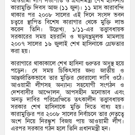
আওয়ামী লীগ সভাপতি ও প্রধানমন্ত্রী শেখ হাসিনার
কারামুক্তি দিবস আজ (১১ জুন)। ১১ মাস কারাবন্দি
থাকার পর ২০০৮ সালের এই দিনে সংসদ ভবন
চত্বরে স্থাপিত বিশেষ কারাগার থেকে মুক্তি লাভ
করেন তিনি। উল্লেখ্য, ১/১১-এর তত্ত্বাবধায়ক
সরকারের সময় হয়রানি ও ষড়যন্ত্রমূলক মামলায়
২০০৭ সালের ১৬ জুলাই শেখ হাসিনাকে গ্রেফতার
করা হয়।
কারাগারে থাকাকালে শেখ হাসিনা গুরুতর অসুস্থ হয়ে
পড়েন। সে সময় চিকিৎসার জন্য জাতীয় ও
আন্তর্জাতিকভাবে তার মুক্তির জোরালো দাবি ওঠে।
আওয়ামী লীগসহ অন্যান্য সহযোগী সংগঠন ও
দেশবাসীর আন্দোলন, আপসহীন মনোভাব এবং
অনড় দাবির পরিপ্রেক্ষিতে তৎকালীন তত্ত্বাবধায়ক
সরকার শেখ হাসিনাকে মুক্তি দিতে বাধ্য হয়।
কারামুক্তির পর ২০০৮ সালের নির্বাচনে তার নেতৃত্বে
অংশ নিয়ে নিরঙ্কুশ বিজয় পায় আওয়ামী লীগ।
এরপর সরকার গঠন হলে তিনি প্রধানমন্ত্রী হন।