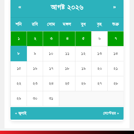
আগষ্ট ২০২৬
«
»
শনি
রবি
সোম
মঙ্গল
বুধ
বৃহ
শুক্র
১
২
৩
৪
৫
৬
৭
৮
৯
১০
১১
১২
১৩
১৪
১৫
১৬
১৭
১৮
১৯
২০
২১
২২
২৩
২৪
২৫
২৬
২৭
২৮
২৯
৩০
৩১
« জুলাই
সেপ্টেম্বর »