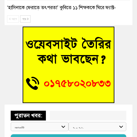
‘হাসিনাকে ফেরাতে তৎপরতা’ কুবিতে ১১ শিক্ষককে ঘিরে ফ্যাক্ট-
ফাইন্ডিং কমিটি গঠন
আগে
পরে
বাঁশের খুঁটিতে ভর করে টিকে আছে সেতু
জুলাই গণঅভ্যুত্থান দিবসে কুমিল্লায় শ্রদ্ধা, র‍্যালি ও সংবর্ধনা
তনু হত্যা মামলায় গ্রেফতার সাবেক সেনা সদস্য হাফিজুর রহমান
হাইকোর্টের জামিনে মুক্ত
আহত শিক্ষার্থীদের দেখতে গিয়ে মেডিকেলের ক্যান্টিনে অবরুদ্ধ জবি
শিক্ষক
পুরাতন খবর: