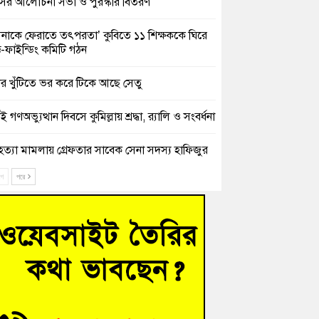
সের আলোচনা সভা ও পুরস্কার বিতরণ
িনাকে ফেরাতে তৎপরতা’ কুবিতে ১১ শিক্ষককে ঘিরে
ক্ট-ফাইন্ডিং কমিটি গঠন
ের খুঁটিতে ভর করে টিকে আছে সেতু
 গণঅভ্যুত্থান দিবসে কুমিল্লায় শ্রদ্ধা, র‍্যালি ও সংবর্ধনা
হত্যা মামলায় গ্রেফতার সাবেক সেনা সদস্য হাফিজুর
ন হাইকোর্টের জামিনে মুক্ত
ে
পরে
শিক্ষার্থীদের দেখতে গিয়ে মেডিকেলের ক্যান্টিনে
দ্ধ জবি শিক্ষক
নায় বিধবা নারীর জমি দখল ও জীবননাশের হুমকির
যোগ
চংয়ে অতিথি পাখির আবাসস্থল সংরক্ষণে প্রশাসনের
োগ; ৯ সদস্যের কমিটি গঠন