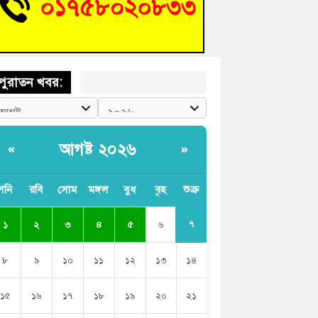
চংয়ে জুলাই গণঅভ্যুত্থান দিবস উদযাপন উপলক্ষে
তুতিমূলক সভা অনুষ্ঠিত
পুরাতন খবর:
আগষ্ট ২০২৬
«
»
শনি
রবি
সোম
মঙ্গল
বুধ
বৃহ
শুক্র
৭
১
২
৩
৪
৫
৬
৮
৯
১০
১১
১২
১৩
১৪
১৫
১৬
১৭
১৮
১৯
২০
২১