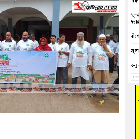
দিব
‘হাস
ফ্যা
বাঁশ
জুলাই
তনু 
রহমা
আগ
আহত 
অবরু
হোম
অভি
বুড়ি
উদ্য