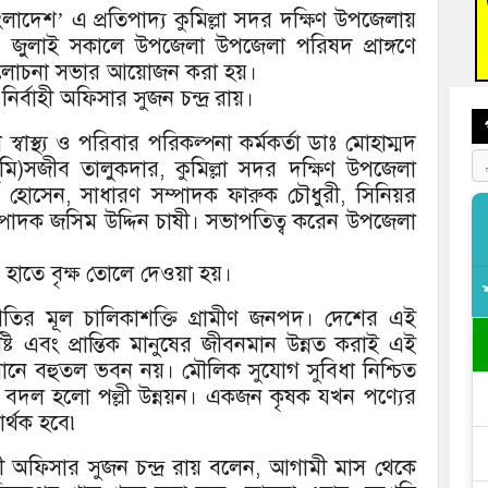
াংলাদেশ’ এ প্রতিপাদ্য কুমিল্লা সদর দক্ষিণ উপজেলায়
বুড়ি
৬ জুলাই সকালে উপজেলা উপজেলা পরিষদ প্রাঙ্গণে
প্রস্
আলোচনা সভার আয়োজন করা হয়।
র্বাহী অফিসার সুজন চন্দ্র রায়।
বাস্থ্য ও পরিবার পরিকল্পনা কর্মকর্তা ডাঃ মোহাম্মদ
ূমি)সজীব তালুকদার, কুমিল্লা সদর দক্ষিণ উপজেলা
সেন, সাধারণ সম্পাদক ফারুক চৌধুরী, সিনিয়র
ম্পাদক জসিম উদ্দিন চাষী। সভাপতিত্ব করেন উপজেলা
 হাতে বৃক্ষ তোলে দেওয়া হয়।
রগতির মূল চালিকাশক্তি গ্রামীণ জনপদ। দেশের এই
ৃষ্টি এবং প্রান্তিক মানুষের জীবনমান উন্নত করাই এই
ন মানে বহুতল ভবন নয়। মৌলিক সুযোগ সুবিধা নিশ্চিত
্য বদল হলো পল্লী উন্নয়ন। একজন কৃষক যখন পণ্যের
র্থক হবে৷
াহী অফিসার সুজন চন্দ্র রায় বলেন, আগামী মাস থেকে