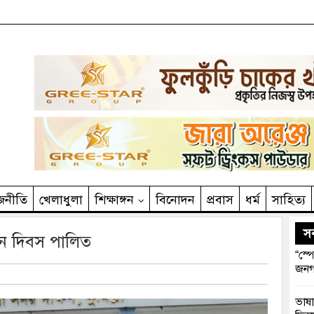
জনীতি
খেলাধুলা
শিক্ষাঙ্গন
বিনোদন
প্রবাস
ধর্ম
সাহিত‌্য
সর
য়ন দিবস পালিত
“স্প
জনগ
ভাষা