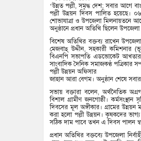
‘উন্নত পল্লী, সমৃদ্ধ দেশ; সবার আগে ব
পল্লী উন্নয়ন দিবস পালিত হয়েছে। ০
শোভাযাত্রা ও উপজেলা মিলনায়তনে 
অনুষ্ঠানে প্রধান অতিথি ছিলেন উপজেলা নি
বিশেষ অতিথির বক্তব্য রাখেন উপজেলা স্
মেজবাহ্ উদ্দীন, সহকারী কমিশনার (ভ
বিএনপি সভাপতি এডভোকেট আখতার হো
সাংবাদিক দৈনিক সমাজকণ্ঠ পত্রিকার স
পল্লী উন্নয়ন অফিসার
জাহান আরা বেগম। অনুষ্ঠান শেষে সবার
সভায় বক্তারা বলেন, অর্থনৈতিক অগ্
বিশাল গ্রামীণ জনগোষ্ঠী। কর্মসংস্থান স
দিবসের মূল অঙ্গীকার। গ্রামের উন্নয়
করা হলো পল্লী উন্নয়ন। কৃষকদের ভাগ
সঠিক দাম পাবে তখন এ দিবস পালন স্বা
প্রধান অতিথির বক্তব্যে উপজেলা নির্ব