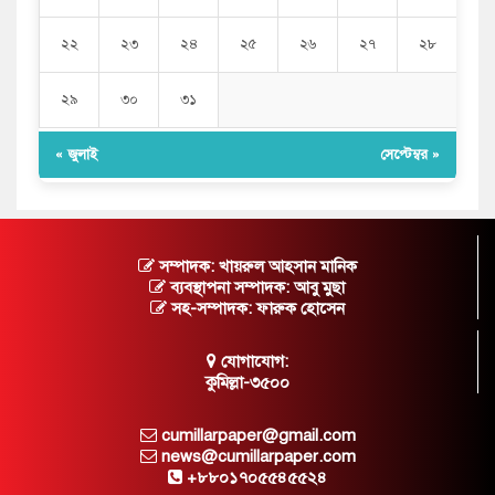
২২
২৩
২৪
২৫
২৬
২৭
২৮
২৯
৩০
৩১
« জুলাই
সেপ্টেম্বর »
সম্পাদক: খায়রুল আহসান মানিক
ব্যবস্থাপনা সম্পাদক: আবু মুছা
সহ-সম্পাদক: ফারুক হোসেন
যোগাযোগ:
কুমিল্লা-৩৫০০
cumillarpaper@gmail.com
news@cumillarpaper.com
+৮৮০১৭০৫৫৪৫৫২৪