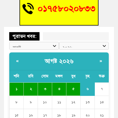
বুড়িচংয়ে জুলাই গণঅভ্যুত্থান দিবস উদযাপন উপলক্ষে প্রস্তুতিমূলক
সভা অনুষ্ঠিত
পুরাতন খবর:
আগষ্ট ২০২৬
«
»
শনি
রবি
সোম
মঙ্গল
বুধ
বৃহ
শুক্র
৬
১
২
৩
৪
৫
৭
৮
৯
১০
১১
১২
১৩
১৪
১৫
১৬
১৭
১৮
১৯
২০
২১