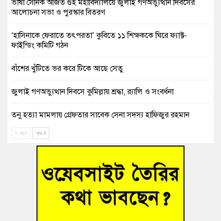
ভাষা সৈনিক অজিত গুহ মহাবিদ্যালয়ে জুলাই গণঅভ্যুত্থান দিবসের
আলোচনা সভা ও পুরস্কার বিতরণ
‘হাসিনাকে ফেরাতে তৎপরতা’ কুবিতে ১১ শিক্ষককে ঘিরে ফ্যাক্ট-
ফাইন্ডিং কমিটি গঠন
বাঁশের খুঁটিতে ভর করে টিকে আছে সেতু
জুলাই গণঅভ্যুত্থান দিবসে কুমিল্লায় শ্রদ্ধা, র‍্যালি ও সংবর্ধনা
তনু হত্যা মামলায় গ্রেফতার সাবেক সেনা সদস্য হাফিজুর রহমান
হাইকোর্টের জামিনে মুক্ত
আগে
পরে
আহত শিক্ষার্থীদের দেখতে গিয়ে মেডিকেলের ক্যান্টিনে অবরুদ্ধ জবি
শিক্ষক
হোমনায় বিধবা নারীর জমি দখল ও জীবননাশের হুমকির অভিযোগ
বুড়িচংয়ে অতিথি পাখির আবাসস্থল সংরক্ষণে প্রশাসনের উদ্যোগ; ৯
সদস্যের কমিটি গঠন