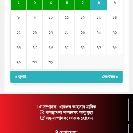
৬
১
২
৩
৪
৫
৭
৮
৯
১০
১১
১২
১৩
১৪
১৫
১৬
১৭
১৮
১৯
২০
২১
২২
২৩
২৪
২৫
২৬
২৭
২৮
২৯
৩০
৩১
« জুলাই
সেপ্টেম্বর »
সম্পাদক: খায়রুল আহসান মানিক
ব্যবস্থাপনা সম্পাদক: আবু মুছা
সহ-সম্পাদক: ফারুক হোসেন
যোগাযোগ: