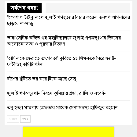
সর্বশেষ খবর:
“স্পেশাল ট্রাইব্যুনালে জুলাই গণহত্যার বিচার করেন, জনগণ আপনাদের
ছাড়বে না-সাক্কু
ভাষা সৈনিক অজিত গুহ মহাবিদ্যালয়ে জুলাই গণঅভ্যুত্থান দিবসের
আলোচনা সভা ও পুরস্কার বিতরণ
‘হাসিনাকে ফেরাতে তৎপরতা’ কুবিতে ১১ শিক্ষককে ঘিরে ফ্যাক্ট-
ফাইন্ডিং কমিটি গঠন
বাঁশের খুঁটিতে ভর করে টিকে আছে সেতু
জুলাই গণঅভ্যুত্থান দিবসে কুমিল্লায় শ্রদ্ধা, র‍্যালি ও সংবর্ধনা
তনু হত্যা মামলায় গ্রেফতার সাবেক সেনা সদস্য হাফিজুর রহমান
হাইকোর্টের জামিনে মুক্ত
আগে
পরে
আহত শিক্ষার্থীদের দেখতে গিয়ে মেডিকেলের ক্যান্টিনে অবরুদ্ধ জবি
শিক্ষক