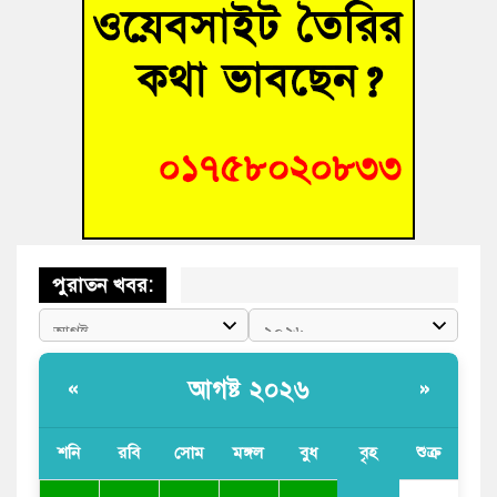
হোমনায় বিধবা নারীর জমি দখল ও জীবননাশের হুমকির অভিযোগ
বুড়িচংয়ে অতিথি পাখির আবাসস্থল সংরক্ষণে প্রশাসনের উদ্যোগ; ৯
সদস্যের কমিটি গঠন
বুড়িচংয়ে জুলাই গণঅভ্যুত্থান দিবস উদযাপন উপলক্ষে প্রস্তুতিমূলক
সভা অনুষ্ঠিত
পুরাতন খবর:
আগষ্ট ২০২৬
«
»
শনি
রবি
সোম
মঙ্গল
বুধ
বৃহ
শুক্র