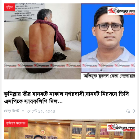
বুড়িচং
কুমিল্লায় তীব্র যানযটে নাকাল নগরবাসী,যানযট নিরসনে ডিসি
এসপিকে স্মারকলিপি দিল…
ডেস্ক রিপোর্ট
সেপ্টে ১৫, ২০২৫
0
কুমিল্লা মহানগর