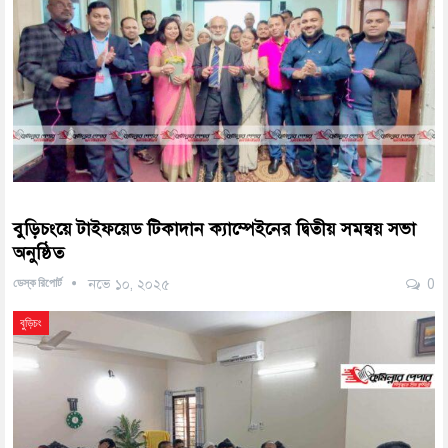
বুড়িচংয়ে টাইফয়েড টিকাদান ক্যাম্পেইনের দ্বিতীয় সমন্বয় সভা
অনুষ্ঠিত
ডেস্ক রিপোর্ট
নভে ১০, ২০২৫
0
বুড়িচং