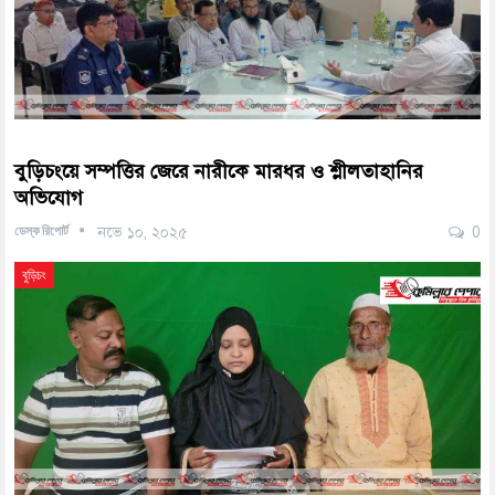
বুড়িচংয়ে সম্পত্তির জেরে নারীকে মারধর ও শ্লীলতাহানির
অভিযোগ
ডেস্ক রিপোর্ট
নভে ১০, ২০২৫
0
বুড়িচং