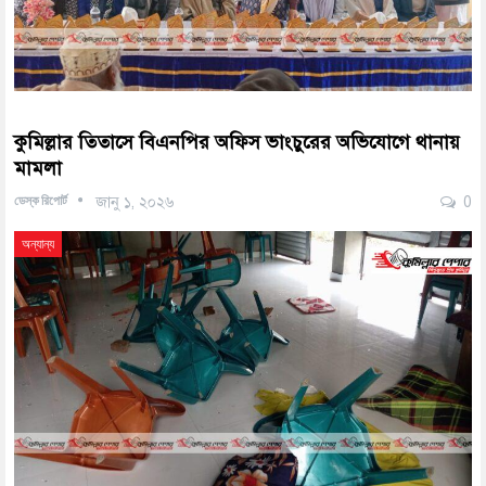
কুমিল্লার তিতাসে বিএনপির অফিস ভাংচুরের অভিযোগে থানায়
মামলা
ডেস্ক রিপোর্ট
জানু ১, ২০২৬
0
অন্যান্য