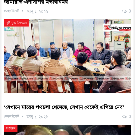
জামায়াত-এনসিপির মতবিনিময়
ডেস্ক রিপোর্ট
জানু ১, ২০২৬
0
কুমিল্লার উপজেলা
‘যেখানে মায়ের পথচলা থেমেছে, সেখান থেকেই এগিয়ে নেব’
ডেস্ক রিপোর্ট
জানু ১, ২০২৬
0
টপনিউজ