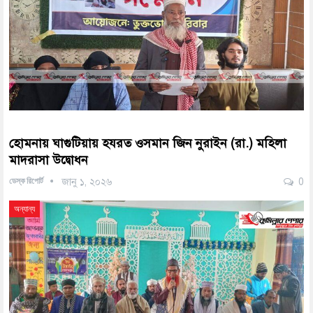
হোমনায় ঘাগুটিয়ায় হযরত ওসমান জিন নুরাইন (রা.) মহিলা
মাদরাসা উদ্বোধন
ডেস্ক রিপোর্ট
জানু ১, ২০২৬
0
অন্যান্য