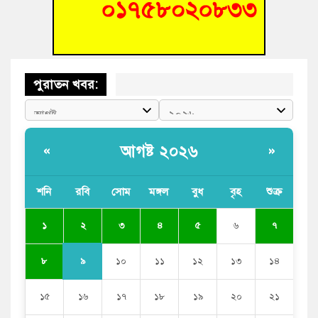
ভাষা সৈনিক অজিত গুহ মহাবিদ্যালয়ে জুলাই গণঅভ্যুত্থান দিবসের
আলোচনা সভা ও পুরস্কার বিতরণ
পুরাতন খবর:
আগষ্ট ২০২৬
«
»
শনি
রবি
সোম
মঙ্গল
বুধ
বৃহ
শুক্র
২
১
৩
৪
৫
৬
৭
৯
৮
১০
১১
১২
১৩
১৪
১৫
১৬
১৭
১৮
১৯
২০
২১