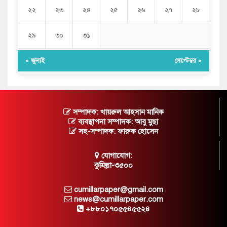
২২
২৩
২৪
২৫
২৬
২৭
২৮
২৯
৩০
৩১
« জুলাই
সেপ্টেম্বর »
সম্পাদক: খায়রুল আহসান মানিক
ব্যবস্থাপনা সম্পাদক: আবু মুছা
সহ-সম্পাদক: ফারুক হোসেন
যোগাযোগ:
কুমিল্লা-৩৫০০
cumillarpaper@gmail.com
news@cumillarpaper.com
+৮৮০১৭০৫৫৪৫৫২৪