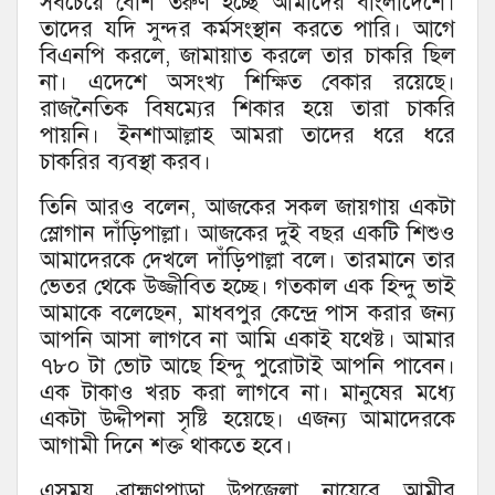
সবচেয়ে বেশি তরুণ হচ্ছে আমাদের বাংলাদেশে।
তাদের যদি সুন্দর কর্মসংস্থান করতে পারি। আগে
বিএনপি করলে, জামায়াত করলে তার চাকরি ছিল
না। এদেশে অসংখ্য শিক্ষিত বেকার রয়েছে।
রাজনৈতিক বিষম্যের শিকার হয়ে তারা চাকরি
পায়নি। ইনশাআল্লাহ আমরা তাদের ধরে ধরে
চাকরির ব্যবস্থা করব।
তিনি আরও বলেন, আজকের সকল জায়গায় একটা
স্লোগান দাঁড়িপাল্লা। আজকের দুই বছর একটি শিশুও
আমাদেরকে দেখলে দাঁড়িপাল্লা বলে। তারমানে তার
ভেতর থেকে উজ্জীবিত হচ্ছে। গতকাল এক হিন্দু ভাই
আমাকে বলেছেন, মাধবপুর কেন্দ্রে পাস করার জন্য
আপনি আসা লাগবে না আমি একাই যথেষ্ট। আমার
৭৮০ টা ভোট আছে হিন্দু পুরোটাই আপনি পাবেন।
এক টাকাও খরচ করা লাগবে না। মানুষের মধ্যে
একটা উদ্দীপনা সৃষ্টি হয়েছে। এজন্য আমাদেরকে
আগামী দিনে শক্ত থাকতে হবে।
এসময় ব্রাহ্মণপাড়া উপজেলা নায়েবে আমীর