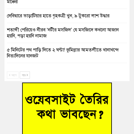
মঞ্চের
দেবিদ্বারে ভাড়াটিয়ার হাতে গৃহকত্রী খুন, ৯ টুকরো লাশ উদ্ধার
শতাব্দী পেরিয়েও নীরব ‘নটীর মসজিদ’ যে মসজিদে কখনো আজান
হয়নি, পড়া হয়নি নামাজ
৫ মিনিটের পথ পাড়ি দিতে ২ ঘণ্টা! কুমিল্লার আমতলীতে খানাখন্দে
নিত্যদিনের যানজট
সাবেক তিন সভাপতির স্মরণ সভা করলো কুমিল্লা প্রেসক্লাব
আগে
পরে
গ্রিসে দুই শতাধিক অভিবাসী উদ্ধার, বেশিরভাগই বাংলাদেশি
বুড়িচংয়ে নিখোঁজের ৩ দিন পর ফিশারির পুকুরে রিকশাচালকের মরদেহ
উদ্ধার
“স্পেশাল ট্রাইব্যুনালে জুলাই গণহত্যার বিচার করেন, জনগণ আপনাদের
ছাড়বে না-সাক্কু