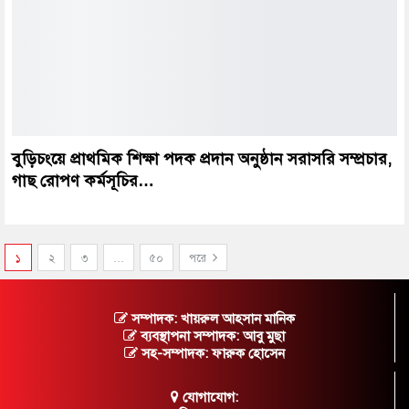
বুড়িচংয়ে প্রাথমিক শিক্ষা পদক প্রদান অনুষ্ঠান সরাসরি সম্প্রচার,
গাছ রোপণ কর্মসূচির…
১
২
৩
…
৫০
পরে
সম্পাদক: খায়রুল আহসান মানিক
ব্যবস্থাপনা সম্পাদক: আবু মুছা
সহ-সম্পাদক: ফারুক হোসেন
যোগাযোগ: