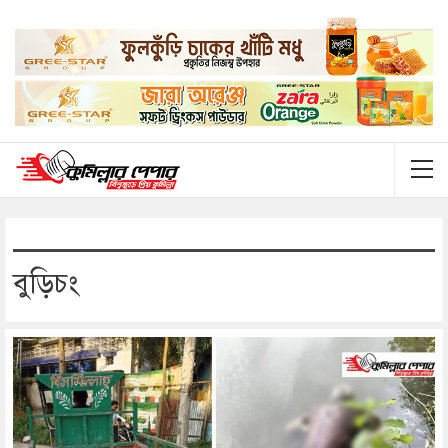
বুড়িচং