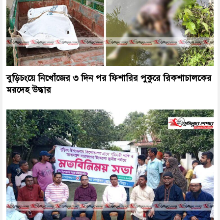
বুড়িচংয়ে নিখোঁজের ৩ দিন পর ফিশারির পুকুরে রিকশাচালকের
মরদেহ উদ্ধার