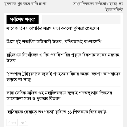
যুবককে খুন করে বালি চাপা
সাংবাদিকদের কণ্ঠরোধ হচ্ছে: দ্য
ইকোনমিস্ট
সর্বশেষ খবর:
সাবেক তিন সভাপতির স্মরণ সভা করলো কুমিল্লা প্রেসক্লাব
গ্রিসে দুই শতাধিক অভিবাসী উদ্ধার, বেশিরভাগই বাংলাদেশি
বুড়িচংয়ে নিখোঁজের ৩ দিন পর ফিশারির পুকুরে রিকশাচালকের মরদেহ
উদ্ধার
“স্পেশাল ট্রাইব্যুনালে জুলাই গণহত্যার বিচার করেন, জনগণ আপনাদের
ছাড়বে না-সাক্কু
ভাষা সৈনিক অজিত গুহ মহাবিদ্যালয়ে জুলাই গণঅভ্যুত্থান দিবসের
আলোচনা সভা ও পুরস্কার বিতরণ
‘হাসিনাকে ফেরাতে তৎপরতা’ কুবিতে ১১ শিক্ষককে ঘিরে ফ্যাক্ট-
ফাইন্ডিং কমিটি গঠন
আগে
পরে