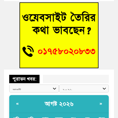
বাঁশের খুঁটিতে ভর করে টিকে আছে সেতু
জুলাই গণঅভ্যুত্থান দিবসে কুমিল্লায় শ্রদ্ধা, র‍্যালি ও সংবর্ধনা
তনু হত্যা মামলায় গ্রেফতার সাবেক সেনা সদস্য হাফিজুর রহমান
হাইকোর্টের জামিনে মুক্ত
আহত শিক্ষার্থীদের দেখতে গিয়ে মেডিকেলের ক্যান্টিনে অবরুদ্ধ জবি
শিক্ষক
পুরাতন খবর:
আগষ্ট ২০২৬
«
»