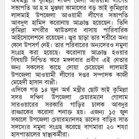
অর্থমন্ত্রী ও কুমিল্লা দক্ষিণ জেলা আওয়ামী লীগের
সভাপতি আ.হ.ম মুস্তফা কামালের বড় ভাই কুমিল্লার
লালমাই উপজেলা আওয়ামী লীগের সভাপতি
আবদুল হামিদ করোনায় আক্রান্ত হয়েছেন। তিনি
কুমিল্লা নগরীর ঝাউতলার বাসায় পারিবারিক
আইসোলেশনে রয়েছেন। জ্বর ছাড়া তার শরীরে অন্য
কোন উপসর্গ নেই। তার পরিবারের অন্যদেরও নমুনা
সংগ্রহ করা হয়েছে। করোনায় আক্রান্ত হওয়ার
বিষয়টি নিশ্চিত করে মঙ্গলবার প্রবীণ এই নেতার
জন্য সকলের কাছে দোয়া চেয়েছেন লালমাই
উপজেলা আওয়ামী লীগের দপ্তর সম্পাদক কাজী
মেহেদী হাসান বাপ্পী।
এদিকে গত ১৪ জুন অর্থ মন্ত্রীর ছোট ভাই কুমিল্লা
সদর দক্ষিণ উপজেলা চেয়ারম্যান গোলাম
সারওয়ারের সরকারি গাড়ির চালক আবদুর
রাজ্জাকের করোনা শনাক্ত হয়। এজন্য ১৫ জুন
সকালে উপজেলা চেয়ারম্যানসহ তাদের বাড়ির সাত
সদস্যের নমুনা সংগ্রহ করেছে বাগমারা ২০ শয্যা
হাসপাতালের স্বাস্থ্যকর্মীরা।