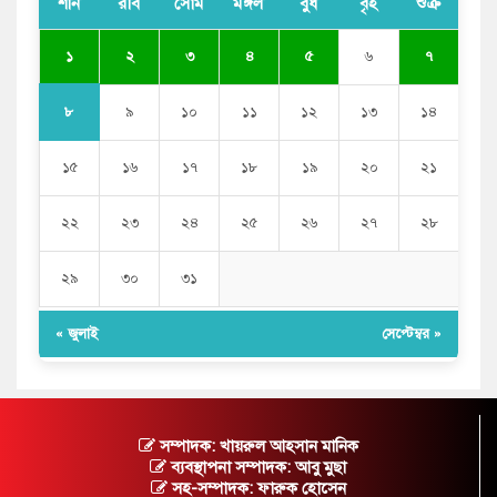
শনি
রবি
সোম
মঙ্গল
বুধ
বৃহ
শুক্র
১
২
৩
৪
৫
৬
৭
৮
৯
১০
১১
১২
১৩
১৪
১৫
১৬
১৭
১৮
১৯
২০
২১
২২
২৩
২৪
২৫
২৬
২৭
২৮
২৯
৩০
৩১
« জুলাই
সেপ্টেম্বর »
সম্পাদক: খায়রুল আহসান মানিক
ব্যবস্থাপনা সম্পাদক: আবু মুছা
সহ-সম্পাদক: ফারুক হোসেন