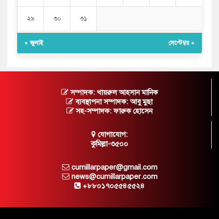
২৯
৩০
৩১
« জুলাই
সেপ্টেম্বর »
সম্পাদক: খায়রুল আহসান মানিক
ব্যবস্থাপনা সম্পাদক: আবু মুছা
সহ-সম্পাদক: ফারুক হোসেন
যোগাযোগ:
কুমিল্লা-৩৫০০
cumillarpaper@gmail.com
news@cumillarpaper.com
+৮৮০১৭০৫৫৪৫৫২৪