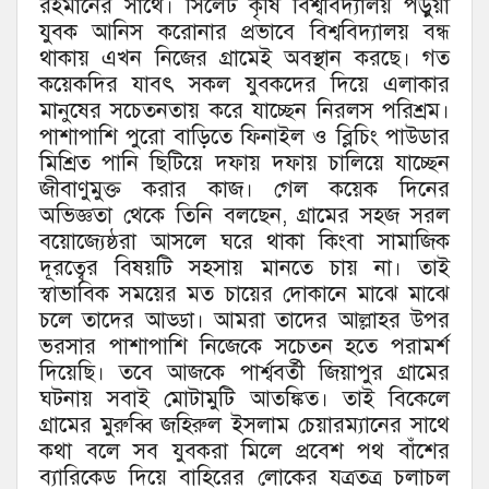
রহমানের সাথে। সিলেট কৃষি বিশ্ববিদ্যালয় পড়ুয়া
যুবক আনিস করোনার প্রভাবে বিশ্ববিদ্যালয় বন্ধ
থাকায় এখন নিজের গ্রামেই অবস্থান করছে। গত
কয়েকদির যাবৎ সকল যুবকদের দিয়ে এলাকার
মানুষের সচেতনতায় করে যাচ্ছেন নিরলস পরিশ্রম।
পাশাপাশি পুরো বাড়িতে ফিনাইল ও ব্লিচিং পাউডার
মিশ্রিত পানি ছিটিয়ে দফায় দফায় চালিয়ে যাচ্ছেন
জীবাণুমুক্ত করার কাজ। গেল কয়েক দিনের
অভিজ্ঞতা
থেকে তিনি বলছেন, গ্রামের সহজ সরল
বয়োজ্যেষ্ঠরা আসলে ঘরে থাকা কিংবা সামাজিক
দূরত্বের বিষয়টি সহসায় মানতে চায় না। তাই
স্বাভাবিক সময়ের মত চায়ের দোকানে মাঝে মাঝে
চলে তাদের আড্ডা। আমরা তাদের আল্লাহর উপর
ভরসার পাশাপাশি নিজেকে সচেতন হতে পরামর্শ
দিয়েছি। তবে আজকে
পার্শ্ববর্তী
জিয়াপুর গ্রামের
ঘটনায় সবাই মোটামুটি আতঙ্কিত। তাই বিকেলে
গ্রামের মুরুব্বি জহিরুল ইসলাম চেয়ারম্যানের সাথে
কথা বলে সব যুবকরা মিলে প্রবেশ পথ বাঁশের
ব্যারিকেড দিয়ে বাহিরের লোকের যত্রতত্র চলাচল