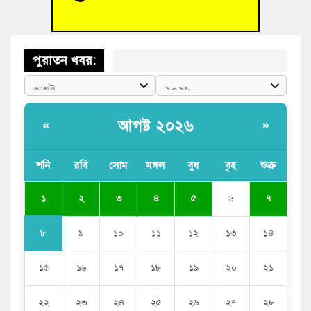
পুরাতন খবর:
আগষ্ট ২০২৬
«
»
শনি
রবি
সোম
মঙ্গল
বুধ
বৃহ
শুক্র
১
২
৩
৪
৫
৬
৭
৮
৯
১০
১১
১২
১৩
১৪
১৫
১৬
১৭
১৮
১৯
২০
২১
২২
২৩
২৪
২৫
২৬
২৭
২৮