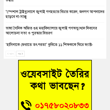
উদ্ধার
“স্পেশাল ট্রাইব্যুনালে জুলাই গণহত্যার বিচার করেন, জনগণ আপনাদের
ছাড়বে না-সাক্কু
ভাষা সৈনিক অজিত গুহ মহাবিদ্যালয়ে জুলাই গণঅভ্যুত্থান দিবসের
আলোচনা সভা ও পুরস্কার বিতরণ
‘হাসিনাকে ফেরাতে তৎপরতা’ কুবিতে ১১ শিক্ষককে ঘিরে ফ্যাক্ট-
ফাইন্ডিং কমিটি গঠন
আগে
পরে
বাঁশের খুঁটিতে ভর করে টিকে আছে সেতু
জুলাই গণঅভ্যুত্থান দিবসে কুমিল্লায় শ্রদ্ধা, র‍্যালি ও সংবর্ধনা
তনু হত্যা মামলায় গ্রেফতার সাবেক সেনা সদস্য হাফিজুর রহমান
হাইকোর্টের জামিনে মুক্ত
আহত শিক্ষার্থীদের দেখতে গিয়ে মেডিকেলের ক্যান্টিনে অবরুদ্ধ জবি
শিক্ষক